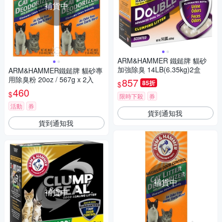
補貨中
ARM&HAMMER 鐵鎚牌 貓砂
加強除臭 14LB(6.35kg)2盒
ARM&HAMMER鐵鎚牌 貓砂專
用除臭粉 20oz / 567g x 2入
857
85折
$
460
$
限時下殺
券
活動
券
貨到通知我
貨到通知我
補貨中
補貨中