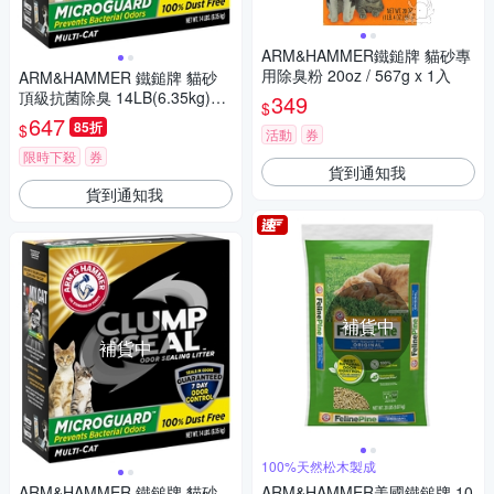
ARM&HAMMER鐵鎚牌 貓砂專
用除臭粉 20oz / 567g x 1入
ARM&HAMMER 鐵鎚牌 貓砂
頂級抗菌除臭 14LB(6.35kg)2
349
$
盒
647
85折
$
活動
券
限時下殺
券
貨到通知我
貨到通知我
補貨中
補貨中
100%天然松木製成
ARM&HAMMER 鐵鎚牌 貓砂
ARM&HAMMER美國鐵鎚牌 10