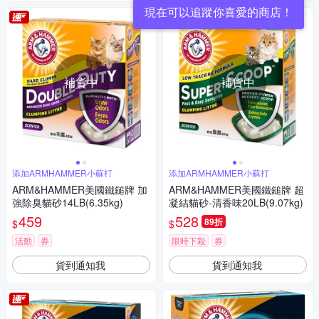
現在可以追蹤你喜愛的商店！
補貨中
補貨中
添加ARMHAMMER小蘇打
添加ARMHAMMER小蘇打
ARM&HAMMER美國鐵鎚牌 加
ARM&HAMMER美國鐵鎚牌 超
強除臭貓砂14LB(6.35kg)
凝結貓砂-清香味20LB(9.07kg)
459
528
89折
$
$
活動
券
限時下殺
券
貨到通知我
貨到通知我