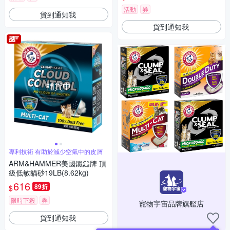
活動
券
貨到通知我
貨到通知我
補貨中
專利技術 有助於減少空氣中的皮屑
ARM&HAMMER美國鐵鎚牌 頂
級低敏貓砂19LB(8.62kg)
616
89折
$
限時下殺
券
寵物宇宙品牌旗艦店
貨到通知我