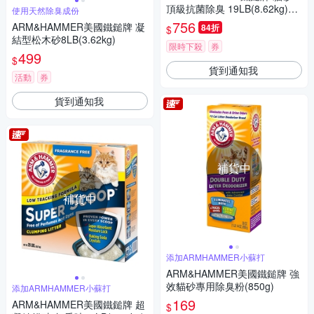
頂級抗菌除臭 19LB(8.62kg)2
使用天然除臭成份
盒
756
ARM&HAMMER美國鐵鎚牌 凝
84折
$
結型松木砂8LB(3.62kg)
限時下殺
券
499
$
貨到通知我
活動
券
貨到通知我
補貨中
補貨中
添加ARMHAMMER小蘇打
ARM&HAMMER美國鐵鎚牌 強
效貓砂專用除臭粉(850g)
添加ARMHAMMER小蘇打
169
ARM&HAMMER美國鐵鎚牌 超
$