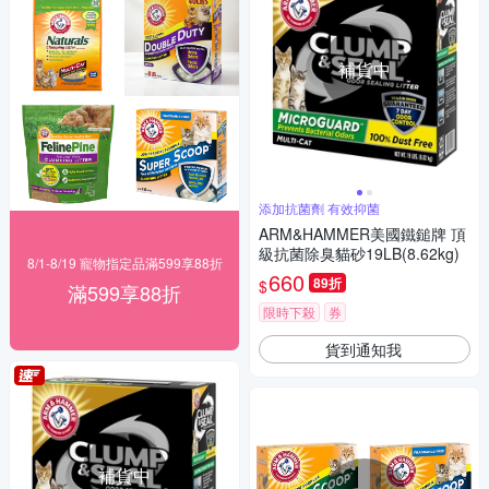
補貨中
添加抗菌劑 有效抑菌
ARM&HAMMER美國鐵鎚牌 頂
級抗菌除臭貓砂19LB(8.62kg)
8/1-8/19 寵物指定品滿599享88折
660
89折
$
滿599享88折
限時下殺
券
貨到通知我
補貨中