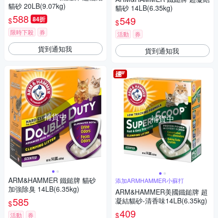
貓砂 20LB(9.07kg)
貓砂 14LB(6.35kg)
588
549
84折
$
$
限時下殺
券
活動
券
貨到通知我
貨到通知我
補貨中
補貨中
ARM&HAMMER 鐵鎚牌 貓砂
添加ARMHAMMER小蘇打
加強除臭 14LB(6.35kg)
ARM&HAMMER美國鐵鎚牌 超
585
凝結貓砂-清香味14LB(6.35kg)
$
409
$
活動
券