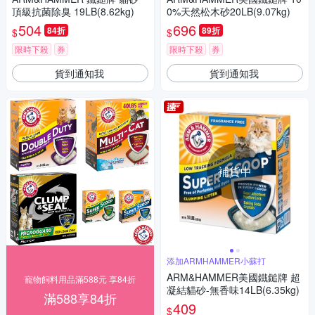
頂級抗菌除臭 19LB(8.62kg)
0%天然松木砂20LB(9.07kg)
504
696
84折
89折
$
$
限時下殺
券
限時下殺
券
貨到通知我
貨到通知我
補貨中
添加ARMHAMMER小蘇打
ARM&HAMMER美國鐵鎚牌 超
寵物飼料用品滿588元 享84折
凝結貓砂-無香味14LB(6.35kg)
滿588享84折
409
$