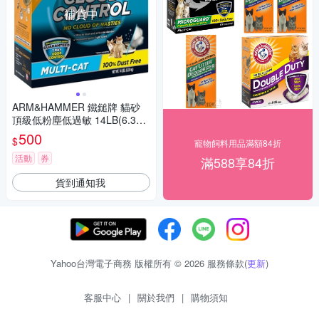
補貨中
ARM&HAMMER 鐵鎚牌 貓砂
頂級低粉塵低過敏 14LB(6.35k
g)
500
$
寵物飼料用品滿額84折
活動
券
滿588享84折
貨到通知我
Yahoo台灣電子商務 版權所有 © 2026 服務條款(
更新
)
客服中心
|
關於我們
|
購物須知