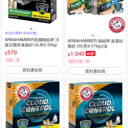
補貨中
添加抗菌劑 有效抑菌
ARM&HAMMER美國鐵鎚牌 頂
ARM&HAMMER 鐵鎚牌 超凝結
級抗菌除臭貓砂14LB(6.35kg)
貓砂 20LB(9.07kg)2盒
579
1,040
$
85折
$
活動
券
限時下殺
券
貨到通知我
貨到通知我
補貨中
補貨中