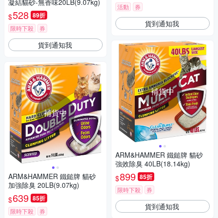
凝結貓砂-無香味20LB(9.07kg)
活動
券
528
89折
$
貨到通知我
限時下殺
券
貨到通知我
補貨中
補貨中
ARM&HAMMER 鐵鎚牌 貓砂
強效除臭 40LB(18.14kg)
899
ARM&HAMMER 鐵鎚牌 貓砂
85折
$
加強除臭 20LB(9.07kg)
限時下殺
券
639
85折
$
貨到通知我
限時下殺
券