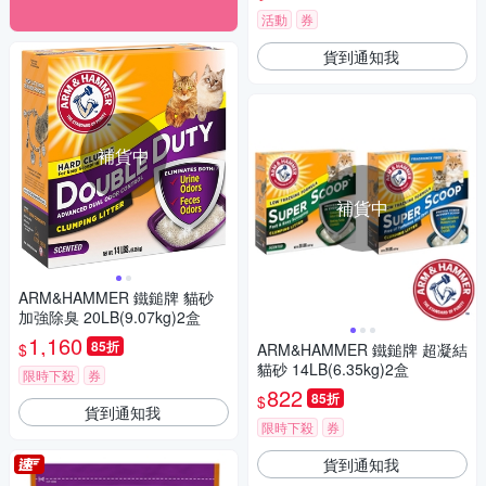
活動
券
貨到通知我
補貨中
補貨中
ARM&HAMMER 鐵鎚牌 貓砂
加強除臭 20LB(9.07kg)2盒
1,160
85折
$
ARM&HAMMER 鐵鎚牌 超凝結
貓砂 14LB(6.35kg)2盒
限時下殺
券
822
85折
$
貨到通知我
限時下殺
券
貨到通知我