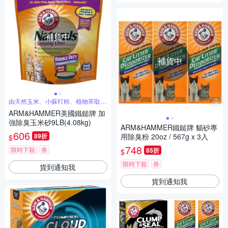
補貨中
補貨中
由天然玉米、小蘇打粉、植物萃取物
製成
ARM&HAMMER美國鐵鎚牌 加
強除臭玉米砂9LB(4.08kg)
ARM&HAMMER鐵鎚牌 貓砂專
606
89折
用除臭粉 20oz / 567g x 3入
$
748
限時下殺
券
85折
$
限時下殺
券
貨到通知我
貨到通知我