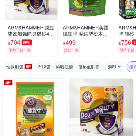
ARM&HAMMER 鐵鎚
ARM&HAMMER美國
ARM&
雙效加強除臭貓砂40L
鐵鎚牌 凝結型松木砂
牌 貓砂
B(18.14kg)
8LB(3.62kg)
19LB(8
704
499
756
89折
$
$
$
限時下殺
券
活動
券
限時下殺
快速到貨
有現貨
挑戰低價
價格低到高
類型
排
補貨中
補貨中