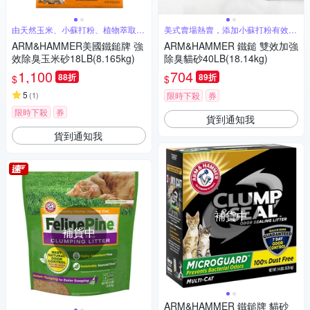
由天然玉米、小蘇打粉、植物萃取物
美式賣場熱賣，添加小蘇打粉有效消
製成
除臭味
ARM&HAMMER美國鐵鎚牌 強
ARM&HAMMER 鐵鎚 雙效加強
效除臭玉米砂18LB(8.165kg)
除臭貓砂40LB(18.14kg)
1,100
704
88折
89折
$
$
5
(
1
)
限時下殺
券
限時下殺
券
貨到通知我
貨到通知我
補貨中
補貨中
ARM&HAMMER 鐵鎚牌 貓砂