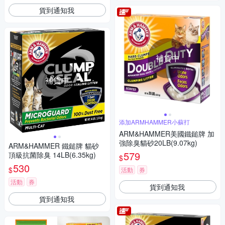
貨到通知我
補貨中
補貨中
添加ARMHAMMER小蘇打
ARM&HAMMER美國鐵鎚牌 加
強除臭貓砂20LB(9.07kg)
ARM&HAMMER 鐵鎚牌 貓砂
579
頂級抗菌除臭 14LB(6.35kg)
$
530
$
活動
券
活動
券
貨到通知我
貨到通知我