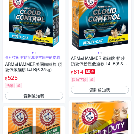
補貨中
補貨中
專利技術 有助於減少空氣中的皮屑
ARM&HAMMER 鐵鎚牌 貓砂
頂級低粉塵低過敏 14LB(6.35k
ARM&HAMMER美國鐵鎚牌 頂
g)2盒
級低敏貓砂14LB(6.35kg)
614
85折
$
525
$
限時下殺
券
活動
券
貨到通知我
貨到通知我
補貨中