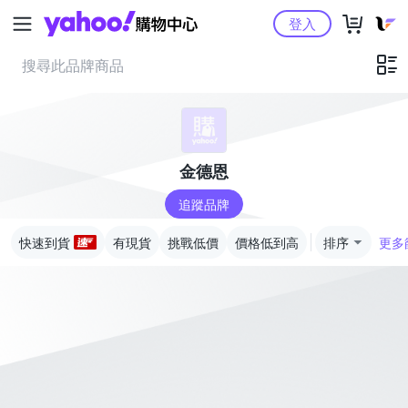
Yahoo購物中心
登入
金德恩
追蹤品牌
快速到貨
有現貨
挑戰低價
價格低到高
排序
更多