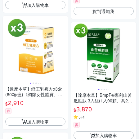
券
加入購物車
貨到通知我
【達摩本草】蜂王乳複方x3盒
(60顆/盒)《調節女性體質、延
【達摩本草】BmpP®專利山苦
續青春》
瓜胜肽 3入組(1入90顆、共270
2,910
$
顆)
3,870
$
券
5
(
4
)
加入購物車
券
加入購物車