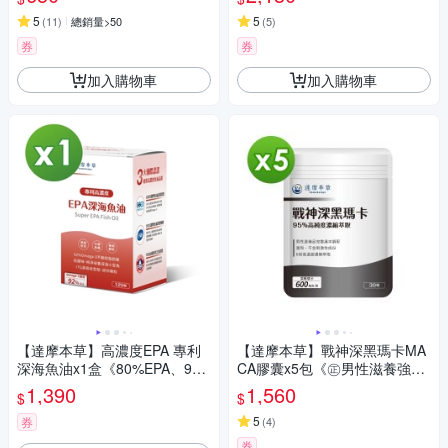
5
5
(
11
)
總銷量>50
(
5
)
券
券
加入購物車
加入購物車
【達摩本草】高濃度EPA 專利
【達摩本草】戰神深黑瑪卡MA
深海魚油x1盒《80%EPA、9
CA膠囊x5包《㊣男性滋養強
0%Omega-3》
身、威猛無比》(30顆/包)
1,390
1,560
$
$
5
券
(
4
)
券