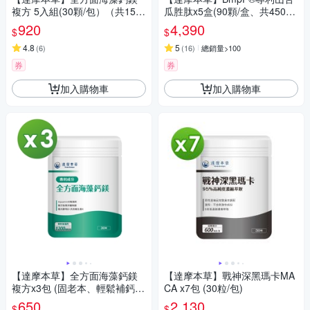
複方 5入組(30顆/包）（共150
瓜胜肽x5盒(90顆/盒、共450
顆)
顆)
920
4,390
$
$
4.8
5
(
6
)
(
16
)
總銷量>100
券
券
加入購物車
加入購物車
【達摩本草】全方面海藻鈣鎂
【達摩本草】戰神深黑瑪卡MA
複方x3包 (固老本、輕鬆補鈣好
CA x7包 (30粒/包)
行動)
650
2,130
$
$