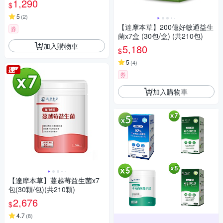
1,290
$
5
(
2
)
【達摩本草】200億好敏通益生
券
菌x7盒 (30包/盒) (共210包)
加入購物車
5,180
$
5
(
4
)
券
加入購物車
【達摩本草】蔓越莓益生菌x7
包(30顆/包)(共210顆)
2,676
$
4.7
(
8
)