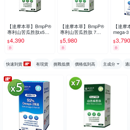
【達摩本草】BmpP®
【達摩本草】BmpP®
【達摩本
專利山苦瓜胜肽x5盒
專利山苦瓜胜肽 7入
mega-
(90顆/盒、共450顆)
組(1入90顆、共630
油EXx5
4,390
5,980
3,79
$
$
$
顆)
券
券
券
快速到貨
有現貨
挑戰低價
價格低到高
主成分
適