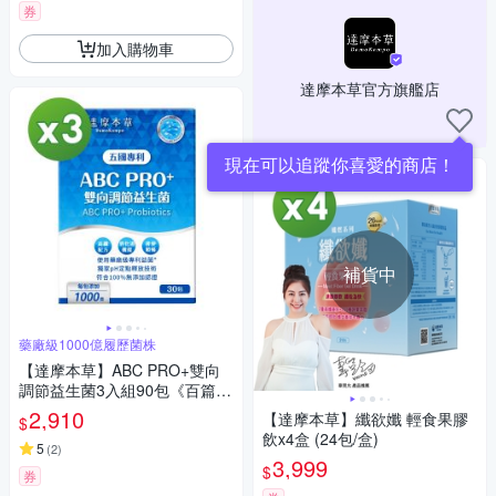
券
加入購物車
達摩本草官方旗艦店
現在可以追蹤你喜愛的商店！
補貨中
藥廠級1000億履歷菌株
【達摩本草】ABC PRO+雙向
調節益生菌3入組90包《百篇專
利、6種藥廠級專利菌、22篇臨
2,910
【達摩本草】纖欲孅 輕食果膠
$
床研究》
飲x4盒 (24包/盒)
5
(
2
)
3,999
$
券