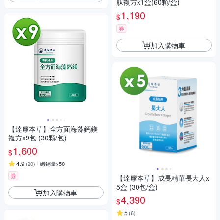
肽複方x1盒(60顆/盒)
1,190
$
券
加入購物車
【達摩本草】全方面海藻鈣鎂
複方x9包 (30顆/包)
1,600
$
4.9
(
20
)
總銷量>50
券
【達摩本草】成長精華長大人x
5盒 (30包/盒)
加入購物車
4,390
$
5
(
6
)