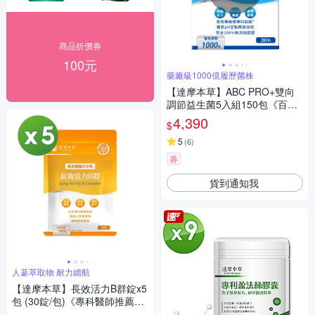
商品折價券
100元
藥廠級1000億履歷菌株
【達摩本草】ABC PRO+雙向
調節益生菌5入組150包《百篇
專利、6種藥廠級專利菌、22篇
4,390
$
臨床研究》
5
(
6
)
券
貨到通知我
人蔘萃取物 耐力續航
【達摩本草】長效活力B群錠x5
包 (30錠/包)《專科醫師推薦、
滿足日常所需能量B群、雞精精