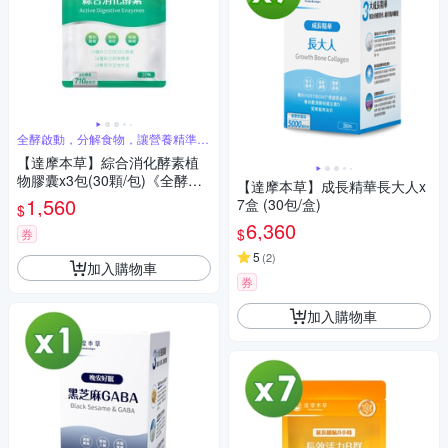
全酵啟動，分解食物，讓營養精準釋
放吸收
【達摩本草】綜合消化酵素植
物膠囊x3包(30顆/包)《全酵啟
【達摩本草】成長精華長大人x
動、打造黃金消化力》
1,560
7盒 (30包/盒)
$
6,360
$
券
5
(
2
)
加入購物車
券
加入購物車