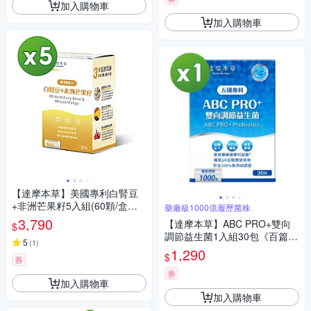
加入購物車
加入購物車
【達摩本草】美國專利白腎豆
+非洲芒果籽5入組(60顆/盒）
藥廠級1000億履歷菌株
（共300顆)
3,790
【達摩本草】ABC PRO+雙向
$
調節益生菌1入組30包《百篇專
5
(
1
)
利、6種藥廠級專利菌、22篇臨
1,290
$
券
床研究》
券
加入購物車
加入購物車