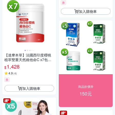
券
加入購物車
【達摩本草】法國西印度櫻桃
植萃雙重天然維他命C x7包
《天然原萃、白C亮麗》
1,428
$
4.9
(
4
)
券
商品折價券
加入購物車
150元