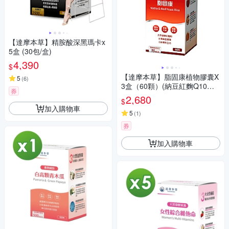
【達摩本草】精胺酸深黑瑪卡x
5盒 (30包/盒)
4,390
$
【達摩本草】脂固康植物膠囊X
5
(
6
)
3盒（60顆）(納豆紅麴Q10、
券
啟動代謝)
2,680
$
加入購物車
5
(
1
)
券
加入購物車