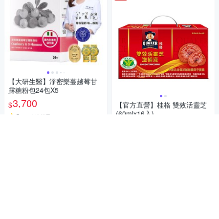
【大研生醫】淨密樂蔓越莓甘
露糖粉包24包X5
3,700
$
【官方直營】桂格 雙效活靈芝
(60mlx16入)
5
(
51
)
總銷量>600
967
$
券
贈品
4.9
(
50
)
總銷量>200
加入購物車
活動
加入購物車