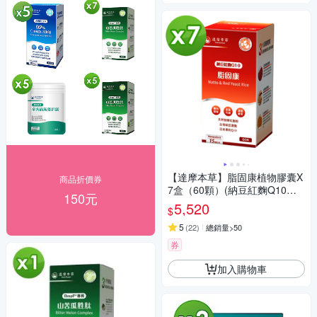
【達摩本草】脂固康植物膠囊X
商品折價券
7盒（60顆）(納豆紅麴Q10、
150元
啟動代謝)
5,520
$
5
(
22
)
總銷量>50
券
加入購物車