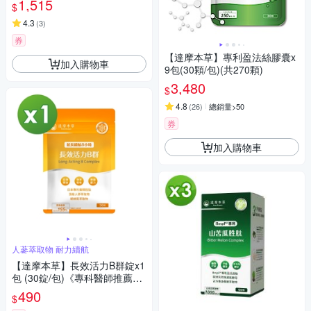
1,515
$
華成分》
4.3
(
3
)
券
【達摩本草】專利盈法絲膠囊x
加入購物車
9包(30顆/包)(共270顆)
3,480
$
4.8
(
26
)
總銷量>50
券
加入購物車
人蔘萃取物 耐力續航
【達摩本草】長效活力B群錠x1
包 (30錠/包)《專科醫師推薦、
滿足日常所需能量B群、雞精精
490
$
華成分》