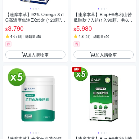
【達摩本草】92% Omega-3 rT
【達摩本草】BmpP®專利山苦
G高濃度魚油EXx5盒 (120顆/
瓜胜肽 7入組(1入90顆、共630
盒)
顆)
3,790
5,980
$
$
4.6
4.8
(
18
)
總銷量>50
(
21
)
總銷量>50
券
券
加入購物車
加入購物車
【達摩本草】全方面海藻鈣鎂
【達摩本草】BmpP®專利山苦