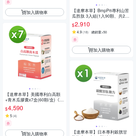
券
【達摩本草】BmpP®專利山苦
加入購物車
瓜胜肽 3入組(1入90顆、共270
顆)
2,910
$
4.9
(
18
)
總銷量>50
券
加入購物車
【達摩本草】美國專利白高顆
+青木瓜膠囊x7盒(60顆/盒)《豐
盈傲人、自信飽滿》
4,590
$
5
(
4
)
券
【達摩本草】日本專利穀胱甘
加入購物車