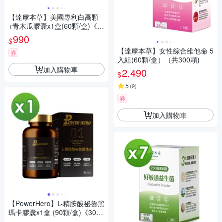
【達摩本草】美國專利白高顆
+青木瓜膠囊x1盒(60顆/盒)《豐
盈傲人、自信飽滿》
990
$
【達摩本草】女性綜合維他命 5
券
入組(60顆/盒）（共300顆)
加入購物車
2,490
$
5
(
9
)
券
加入購物車
【PowerHero】L-精胺酸祕魯黑
瑪卡膠囊x1盒 (90顆/盒)《30倍
濃縮、延長運動時間》