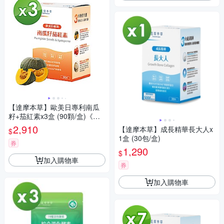
【達摩本草】歐美日專利南瓜
籽+茄紅素x3盒 (90顆/盒)《熟
男守護、活力暢快》
2,910
【達摩本草】成長精華長大人x
$
1盒 (30包/盒)
券
1,290
$
加入購物車
券
加入購物車