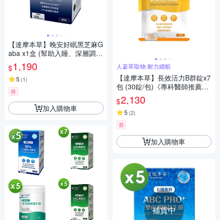
【達摩本草】晚安好眠黑芝麻G
aba x1盒 (幫助入睡、深層調節
體質) 60顆/盒
1,190
人蔘萃取物 耐力續航
$
【達摩本草】長效活力B群錠x7
5
(
1
)
包 (30錠/包)《專科醫師推薦、
券
滿足日常所需能量B群、雞精精
2,130
$
華成分》
加入購物車
5
(
2
)
券
加入購物車
補貨中