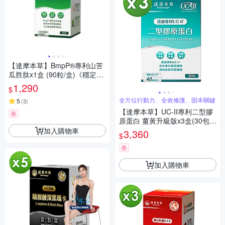
【達摩本草】BmpP®專利山苦
瓜胜肽x1盒 (90粒/盒)《穩定調
控、國際期刊證實》
1,290
$
全方位行動力、全效修護、固本關鍵
5
(
3
)
【達摩本草】UC-II專利二型膠
券
原蛋白 薑黃升級版x3盒(30包/
盒)
加入購物車
3,360
$
券
加入購物車