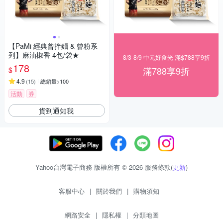
【PaMi 經典曾拌麵 & 曾粉系
列】麻油椒香 4包/袋★
8/3-8/9 中元好食光 滿$788享9折
178
滿788享9折
$
4.9
(
15
)
總銷量>100
活動
券
貨到通知我
Yahoo台灣電子商務 版權所有 © 2026 服務條款(
更新
)
客服中心
|
關於我們
|
購物須知
網路安全
|
隱私權
|
分類地圖