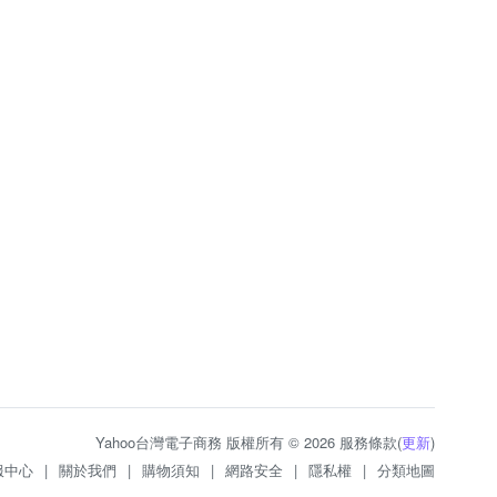
Yahoo台灣電子商務 版權所有 © 2026 服務條款(
更新
)
服中心
|
關於我們
|
購物須知
|
網路安全
|
隱私權
|
分類地圖