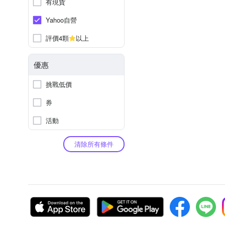
有現貨
Yahoo自營
評價4顆
以上
優惠
挑戰低價
券
活動
清除所有條件