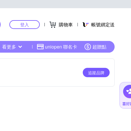
購物車
帳號綁定送
登入
看更多
uniopen 聯名卡
超贈點
追蹤品牌