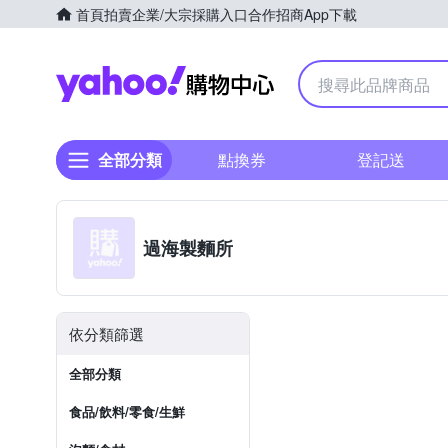
首頁
拍賣
企業/大宗採購入口
合作招商
App下載
Yahoo購物中心
全部分類
點換券
登記送
過海製麵所
依分類篩選
全部分類
食品/飲料/零食/生鮮