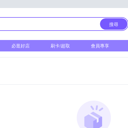
搜尋
必逛好店
刷卡/超取
會員專享