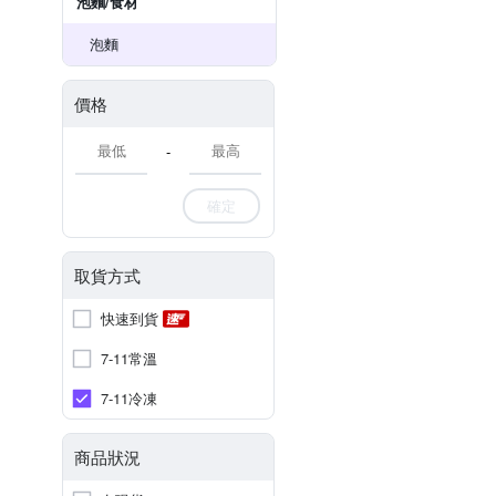
泡麵/食材
泡麵
價格
-
確定
取貨方式
快速到貨
7-11常溫
7-11冷凍
商品狀況