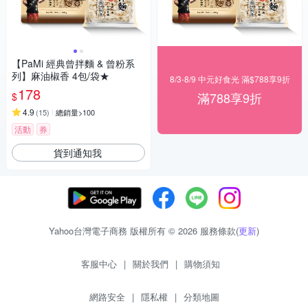
【PaMi 經典曾拌麵 & 曾粉系
列】麻油椒香 4包/袋★
8/3-8/9 中元好食光 滿$788享9折
178
滿788享9折
$
4.9
(
15
)
總銷量>100
活動
券
貨到通知我
Yahoo台灣電子商務 版權所有 © 2026 服務條款(
更新
)
客服中心
|
關於我們
|
購物須知
網路安全
|
隱私權
|
分類地圖