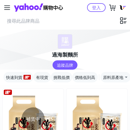
Yahoo購物中心
登入
過海製麵所
追蹤品牌
快速到貨
有現貨
挑戰低價
價格低到高
原料原產地
補貨中