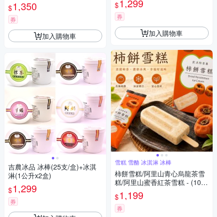
1,299
1,350
$
$
券
券
加入購物車
加入購物車
雪糕 雪酪 冰淇淋 冰棒
吉農冰品 冰棒(25支/盒)+冰淇
柿餅雪糕/阿里山青心烏龍茶雪
淋(1公升x2盒)
糕/阿里山蜜香紅茶雪糕 - (10
1,299
$
入/禮盒)任選2盒
1,199
$
券
券