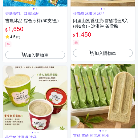
香味濃郁、口感綿密
茶雪酪 冰淇淋 冰品
吉農冰品 綜合冰棒(50支/盒)
阿里山蜜香紅茶/雪酪禮盒8入
(共2盒) - 冰淇淋 茶雪酪
1,650
$
1,450
$
4.5
(
2
)
券
券
加入購物車
加入購物車
雪糕 雪酪 冰淇淋 冰棒
茶雪酪 冰淇淋 冰品