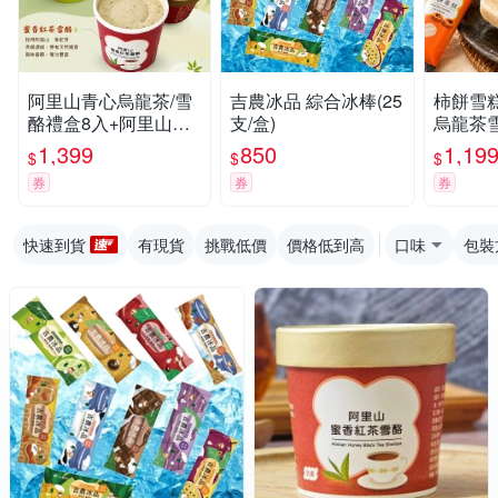
阿里山青心烏龍茶/雪
吉農冰品 綜合冰棒(25
柿餅雪
酪禮盒8入+阿里山蜜
支/盒)
烏龍茶
香紅茶/雪酪禮盒8入 -
香紅茶雪糕
1,399
850
1,19
$
$
$
冰淇淋 茶雪酪
盒)任選
券
券
券
快速到貨
有現貨
挑戰低價
價格低到高
口味
包裝