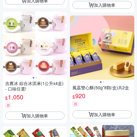
加入購物車
加入購物車
吉農冰 綜合冰淇淋(1公升x4盒)
鳳荔雙心酥(50g*8顆/盒)共2盒
- 口味任選!
920
1,050
$
$
券
券
加入購物車
加入購物車