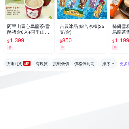
阿里山青心烏龍茶/雪
吉農冰品 綜合冰棒(25
柿餅雪
酪禮盒8入+阿里山蜜
支/盒)
烏龍茶
香紅茶/雪酪禮盒8入 -
香紅茶雪糕
1,399
850
1,19
$
$
$
冰淇淋 茶雪酪
盒)任選
券
券
券
快速到貨
有現貨
挑戰低價
價格低到高
排序
更多