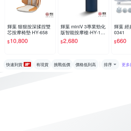
輝葉 狠狠按深揉捏雙
輝葉 miniV 3專業勁化
輝葉 經
芯按摩椅墊 HY-658
版智能按摩槍-HY-105
0341
06
10,800
2,680
660
$
$
$
快速到貨
有現貨
挑戰低價
價格低到高
排序
更多