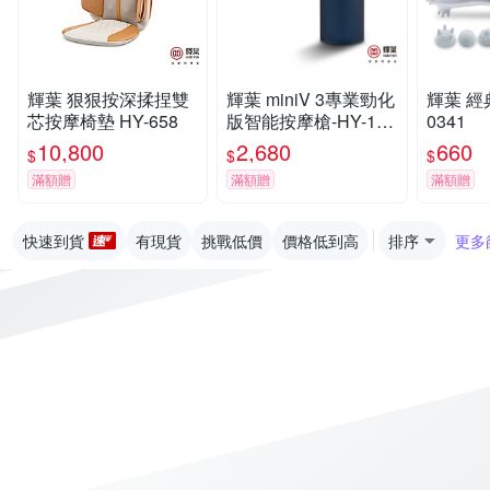
輝葉 狠狠按深揉捏雙
輝葉 miniV 3專業勁化
輝葉 經
芯按摩椅墊 HY-658
版智能按摩槍-HY-105
0341
06
10,800
2,680
660
$
$
$
滿額贈
滿額贈
滿額贈
快速到貨
有現貨
挑戰低價
價格低到高
排序
更多