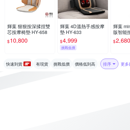
輝葉 狠狠按深揉捏雙
輝葉 4D溫熱手感按摩
輝葉 mi
芯按摩椅墊 HY-658
墊 HY-633
版智能按
06
10,800
4,999
2,68
$
$
$
挑戰低價
快速到貨
有現貨
挑戰低價
價格低到高
排序
更多