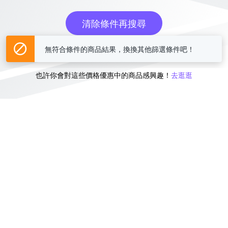
清除條件再搜尋
無符合條件的商品結果，換換其他篩選條件吧！
或
也許你會對這些價格優惠中的商品感興趣！
去逛逛