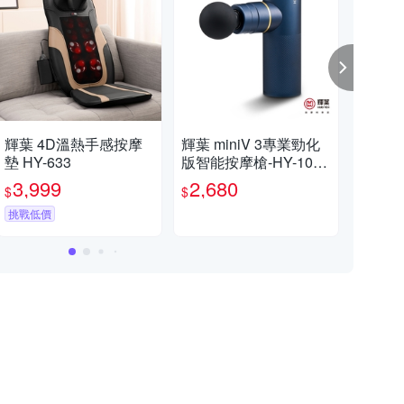
輝葉 4D溫熱手感按摩
輝葉 miniV 3專業勁化
輝葉
墊 HY-633
版智能按摩槍-HY-1050
341
6
3,999
2,680
6
$
$
$
挑戰低價
滿額