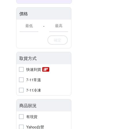
價格
-
確定
取貨方式
快速到貨
7-11常溫
7-11冷凍
商品狀況
有現貨
Yahoo自營