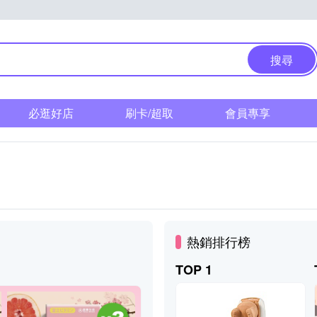
搜尋
必逛好店
刷卡/超取
會員專享
熱銷排行榜
TOP 1