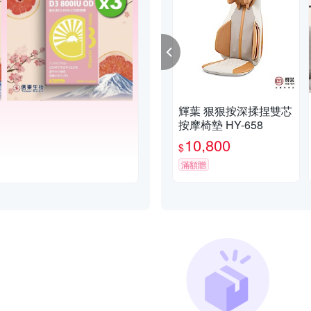
輝葉 狠狠按深揉捏雙芯
按摩椅墊 HY-658
10,800
$
滿額贈