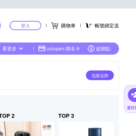
購物車
帳號綁定送
登入
看更多
uniopen 聯名卡
超贈點
追蹤品牌
TOP 2
TOP 3
TOP