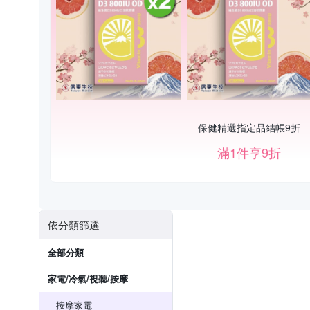
保健精選指定品結帳9折
滿1件享9折
依分類篩選
全部分類
家電/冷氣/視聽/按摩
按摩家電