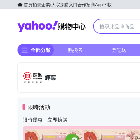
首頁
拍賣
企業/大宗採購入口
合作招商
App下載
Yahoo購物中心
全部分類
點換券
登記送
輝葉
限時活動
限時優惠，立即搶購