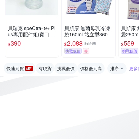
貝瑞克 speCtra- 9+ Pl
貝斯康 無菌母乳冷凍
貝斯康
us專用配件組(寬口喇
袋150ml-站立型360入
袋250m
叭主體)28mm【六甲
滅菌(+保冷劑2入)
(滅菌)
390
2,088
559
$2,188
$
$
$
媽咪】
挑戰低價
券
挑戰低價
快速到貨
有現貨
挑戰低價
價格低到高
排序
更多