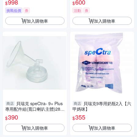
998
600
$
$
挑戰低價
券
活動
券
加入購物車
加入購物車
貝瑞克 speCtra- 9+ Plus
貝瑞克9專用奶瓶2入【六
商店
商店
專用配件組(寬口喇叭主體)28m
甲媽咪】
m【六甲媽咪】
390
355
$
$
加入購物車
加入購物車