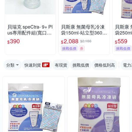
貝瑞克 speCtra- 9+ Pl
貝斯康 無菌母乳冷凍
貝斯康
us專用配件組(寬口喇
袋150ml-站立型360入
袋250m
叭主體)28mm【六甲
滅菌(+保冷劑2入)
(滅菌)
390
2,088
559
$2,188
$
$
$
媽咪】
挑戰低價
券
挑戰低價
分類
快速到貨
有現貨
挑戰低價
價格低到高
電力