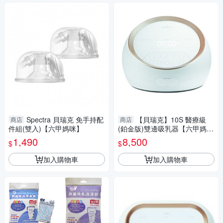
Spectra 貝瑞克 免手持配
【貝瑞克】10S 醫療級
商店
商店
件組(雙入)【六甲媽咪】
(鉑金版)雙邊吸乳器【六甲媽
咪】
1,490
8,500
$
$
加入購物車
加入購物車