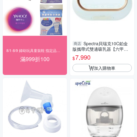
Spectra貝瑞克10C鉑金
商店
版攜帶式雙邊吸乳器【六甲媽
8/1-8/9 婦幼玩具童裝鞋 指定品滿999折100
咪】
7,990
滿999折100
$
加入購物車