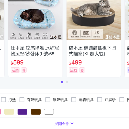
L
汪本屋 涼感降溫 冰絲寵
貓本屋 橢圓貓抓板下凹
物涼墊/沙發床(L號/68x5
式貓窩(XL超大號)
2cm)
599
499
$
$
活動
券
活動
券
涼墊
有聲玩具
無聲玩具
逗貓玩具
豆腐砂
鳥類
鼠/兔
展開全部