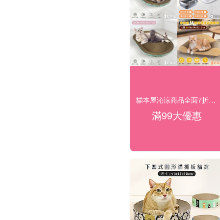
貓本屋沁涼商品全面7折起(售價已折)
滿99大優惠