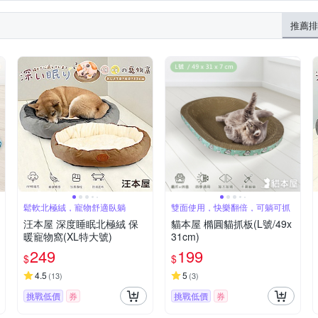
推薦排
鬆軟北極絨，寵物舒適臥躺
雙面使用，快樂翻倍，可躺可抓
汪本屋 深度睡眠北極絨 保
貓本屋 橢圓貓抓板(L號/49x
暖寵物窩(XL特大號)
31cm)
249
199
$
$
4.5
5
(
13
)
(
3
)
挑戰低價
券
挑戰低價
券