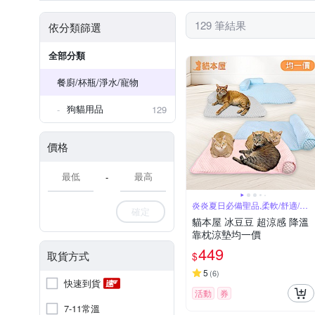
129 筆結果
依分類篩選
全部分類
餐廚/杯瓶/淨水/寵物
狗貓用品
129
價格
-
炎炎夏日必備聖品,柔軟/舒適/透
確定
氣
貓本屋 冰豆豆 超涼感 降溫
靠枕涼墊均一價
449
取貨方式
$
5
(
6
)
快速到貨
活動
券
7-11常溫