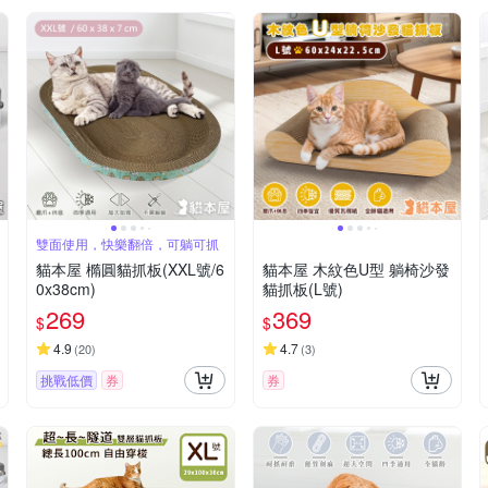
雙面使用，快樂翻倍，可躺可抓
貓本屋 橢圓貓抓板(XXL號/6
貓本屋 木紋色U型 躺椅沙發
0x38cm)
貓抓板(L號)
269
369
$
$
4.9
4.7
(
20
)
(
3
)
挑戰低價
券
券