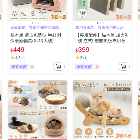
柔軟保暖、造型立體不易塌陷
專用替換芯，替換使用更貼心
貓本屋 蒙古包造型 半封閉
【專用配件】貓本屋 加大X
保暖寵物窩(XL特大號)
L號 立式L型貓抓板專用替換
芯(3片/組)
449
399
$
$
4.5
5
(
2
)
(
1
)
挑戰低價
券
挑戰低價
券