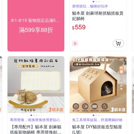
盡情抓玩，貓咪好玩伴
貓本屋 劍麻球耐抓貓抓板貴
妃躺椅
8/1-8/19 寵物指定品滿599享88折
559
$
滿599享88折
券
專用替換，抓換替換使用更貼心
免工具簡單組裝，舒適爽躺好物
【專用配件】貓本屋 劍麻貓
貓本屋 DIY貓抓板造型貓屋
抓板寵物躺椅 專用替換劍麻
(L號)