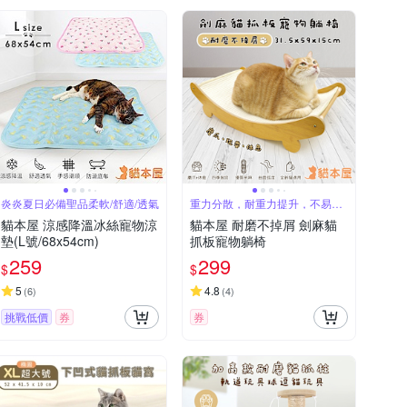
炎炎夏日必備聖品柔軟/舒適/透氣
重力分散，耐重力提升，不易變
形
貓本屋 涼感降溫冰絲寵物涼
貓本屋 耐磨不掉屑 劍麻貓
墊(L號/68x54cm)
抓板寵物躺椅
259
299
$
$
5
4.8
(
6
)
(
4
)
挑戰低價
券
券