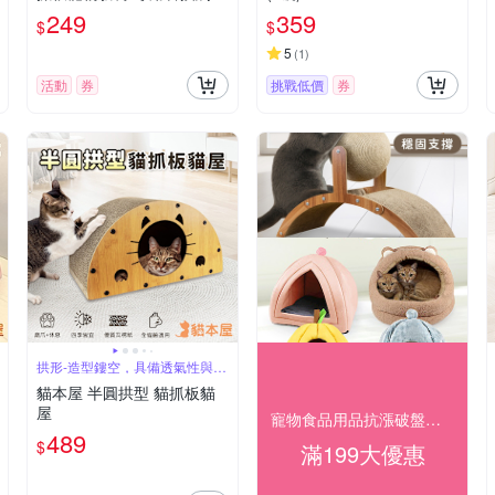
布
249
359
$
$
5
(
1
)
活動
券
挑戰低價
券
拱形-造型鏤空，具備透氣性與隱
蔽性
貓本屋 半圓拱型 貓抓板貓
屋
寵物食品用品抗漲破盤專區2(已折)
489
$
滿199大優惠