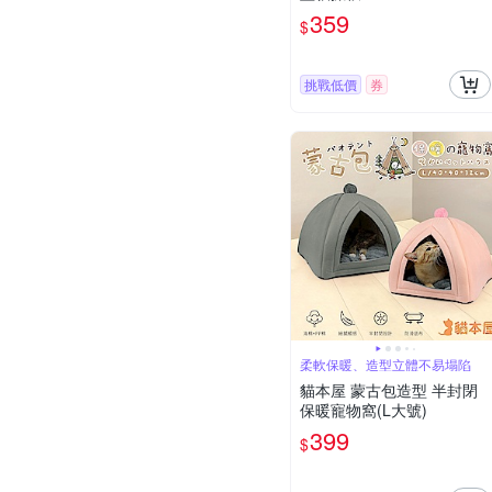
359
$
挑戰低價
券
柔軟保暖、造型立體不易塌陷
貓本屋 蒙古包造型 半封閉
保暖寵物窩(L大號)
399
$