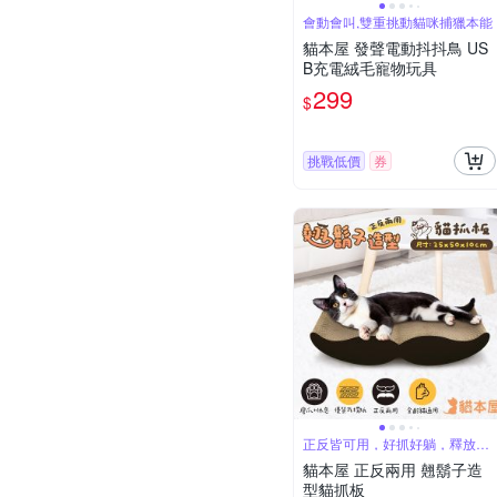
會動會叫,雙重挑動貓咪捕獵本能
貓本屋 發聲電動抖抖鳥 US
B充電絨毛寵物玩具
299
$
挑戰低價
券
正反皆可用，好抓好躺，釋放磨
爪天性
貓本屋 正反兩用 翹鬍子造
型貓抓板