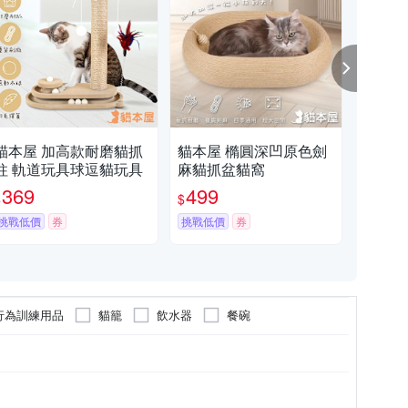
貓本屋 加高款耐磨貓抓
貓本屋 橢圓深凹原色劍
貓本
柱 軌道玩具球逗貓玩具
麻貓抓盆貓窩
溫
369
499
4
$
$
$
挑戰低價
券
挑戰低價
券
活動
行為訓練用品
貓籠
飲水器
餐碗