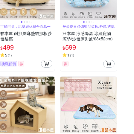
可躺可抓，玩樂與休息合而為一
炎炎夏日必備聖品柔軟/舒適/透氣
貓本屋 耐抓劍麻墊貓抓板沙
汪本屋 涼感降溫 冰絲寵物
發貓窩
涼墊/沙發床(L號/68x52cm)
499
599
$
$
5
1
(
1
)
(
1
)
挑戰低價
券
券