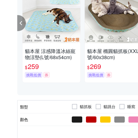
貓本屋 涼感降溫冰絲寵
貓本屋 橢圓貓抓板(XX
物涼墊(L號/68x54cm)
號/60x38cm)
259
269
$
$
挑戰低價
券
挑戰低價
券
貓抓板
貓跳台
睡窩
類型
顏色
狗
貓
爬蟲類
適用對象