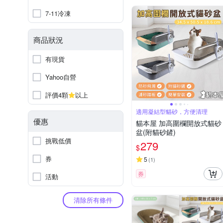
7-11冷凍
商品狀況
有現貨
Yahoo自營
評價4顆
以上
適用凝結型貓砂，方便清理
優惠
貓本屋 加高圍欄開放式貓砂
盆(附貓砂鏟)
挑戰低價
279
$
券
5
(
1
)
券
活動
清除所有條件