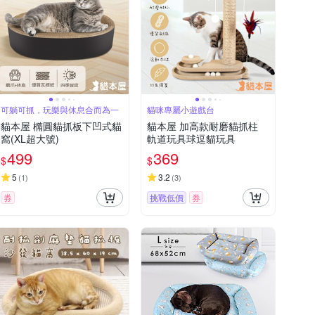
可躺可抓，玩樂與休息合而為一
貓咪專屬小遊戲台
貓本屋 橢圓貓抓板下凹式貓
貓本屋 加高款耐磨貓抓柱
窩(XL超大號)
軌道玩具球逗貓玩具
499
369
$
$
5
3.2
(
1
)
(
3
)
券
挑戰低價
券