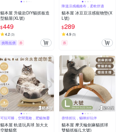
降溫涼感纖維布，柔軟舒適
貓本屋 升級款DIY貓抓板造
貓本屋 冰豆豆涼感寵物墊(X
型貓屋(XL號)
L號)
449
289
$
$
4.2
4.9
(
3
)
(
5
)
挑戰低價
券
券
可玩可睡，空間寬敞，肥貓無憂
盡情抓玩，貓咪好玩伴
貓本屋 軌道玩具球 加大太
貓本屋 摩天輪劍麻貓抓球
空艙貓窩
雙貓抓板(L大號)