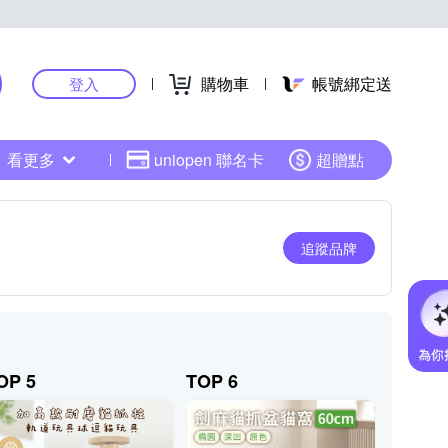
購物車
帳號綁定送
登入
看更多
uniopen 聯名卡
超贈點
追蹤品牌
OP 5
TOP 6
TOP