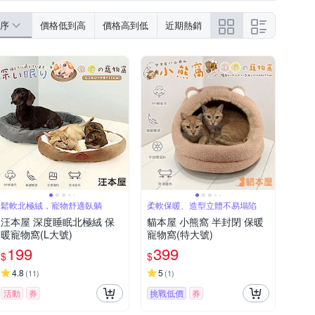
序
價格低到高
價格高到低
近期熱銷
鬆軟北極絨，寵物舒適臥躺
柔軟保暖、造型立體不易塌陷
汪本屋 深度睡眠北極絨 保
貓本屋 小熊窩 半封閉 保暖
暖寵物窩(L大號)
寵物窩(特大號)
199
399
$
$
4.8
5
(
11
)
(
1
)
活動
券
挑戰低價
券