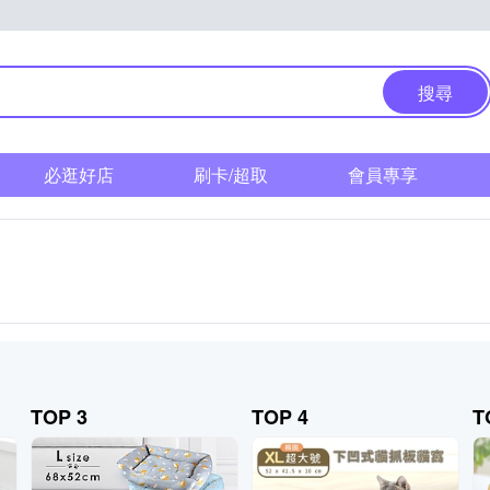
搜尋
必逛好店
刷卡/超取
會員專享
TOP 3
TOP 4
T