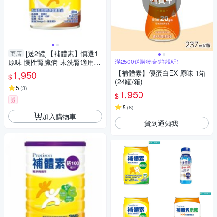
[送2罐]【補體素】慎選1
商店
原味 慢性腎臟病-未洗腎適用 (2
滿2500送購物金(詳說明)
37ml/24罐/箱)【杏一】
1,950
【補體素】優蛋白EX 原味 1箱
$
(24罐/箱)
5
(
3
)
1,950
$
券
5
(
6
)
加入購物車
貨到通知我