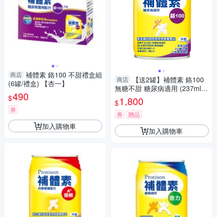
補體素 鉻100 不甜禮盒組
商店
【送2罐】補體素 鉻100
商店
(6罐/禮盒) 【杏一】
無糖不甜 糖尿病適用 (237ml/2
490
4罐/箱)【杏一】
$
1,800
$
券
券
贈品
加入購物車
加入購物車