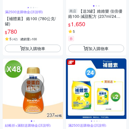
【送3罐】維維樂 佳倍優
商店
滿2500送購物金(詳說明)
鉻100-減甜配方 (237ml/24罐/
【補體素】 鉻100 (780公克/
箱)【杏一】
1,650
罐)
$
780
5
$
券
5
(
42
)
總銷量>100
加入購物車
加入購物車
補貨中
結帳折+滿額送購物金(詳說明)
滿2500送購物金(詳說明)