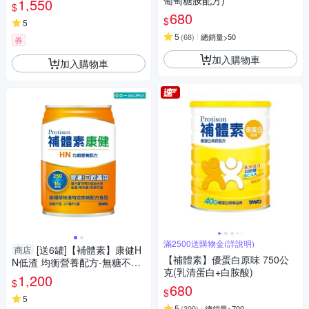
葡萄糖胺配方)
1,550
$
680
$
5
5
(
68
)
總銷量>50
券
加入購物車
加入購物車
滿2500送購物金(詳說明)
[送6罐]【補體素】康健H
商店
【補體素】優蛋白原味 750公
N低渣 均衡營養配方-無糖不甜
克(乳清蛋白+白胺酸)
(237ml/24入/箱)｜管灌/口飲適
1,200
$
用【杏一】
680
$
5
5
(
399
)
總銷量>700