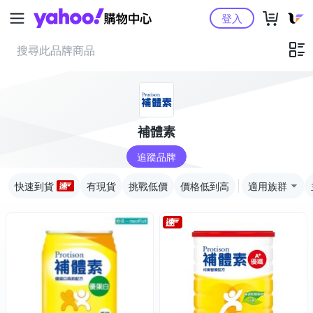
Yahoo購物中心
登入
補體素
追蹤品牌
快速到貨
有現貨
挑戰低價
價格低到高
適用族群