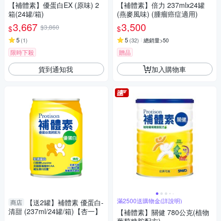
【補體素】優蛋白EX (原味) 2
【補體素】倍力 237mlx24罐
箱(24罐/箱)
(燕麥風味) (腫瘤癌症適用)
3,667
3,500
$3,860
$
$
5
5
(
1
)
(
32
)
總銷量>50
限時下殺
贈品
貨到通知我
加入購物車
滿2500送購物金(詳說明)
【送2罐】補體素 優蛋白-
商店
清甜 (237ml/24罐/箱)【杏一】
【補體素】關健 780公克(植物