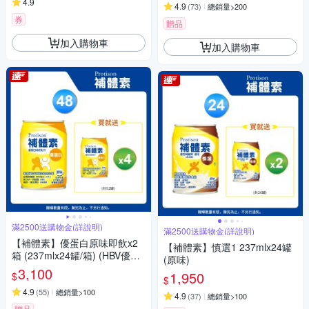
4.9
4.9
(
73
)
總銷量>200
券
贈品
加入購物車
加入購物車
滿2500送購物金(詳說明)
滿2500送購物金(詳說明)
【補體素】優蛋白原味即飲x2
【補體素】慎選1 237mlx24罐
箱 (237mlx24罐/箱) (HBV優蛋
(原味)
白+白胺酸)
3,100
1,950
$
$
4.9
(
55
)
總銷量>100
4.9
(
37
)
總銷量>100
贈品