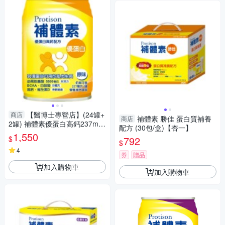
【醫博士專營店】(24罐+
商店
補體素 勝佳 蛋白質補養
商店
2罐) 補體素優蛋白高鈣237ml
配方 (30包/盒)【杏一】
(原味) 24罐/箱
1,550
$
792
$
4
券
贈品
加入購物車
加入購物車