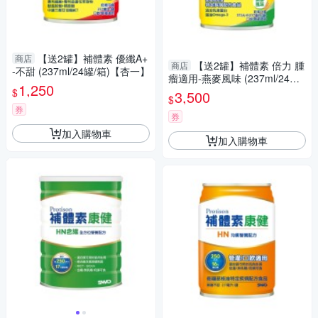
【送2罐】補體素 優纖A+
商店
【送2罐】補體素 倍力 腫
商店
-不甜 (237ml/24罐/箱)【杏一】
瘤適用-燕麥風味 (237ml/24罐/
1,250
箱) 【杏一】
$
3,500
$
券
券
加入購物車
加入購物車