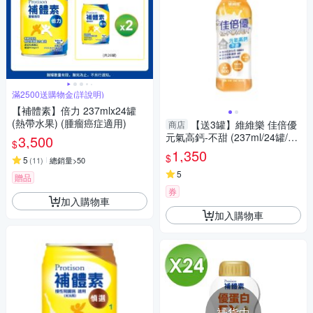
滿2500送購物金(詳說明)
【補體素】倍力 237mlx24罐
(熱帶水果) (腫瘤癌症適用)
【送3罐】維維樂 佳倍優
商店
元氣高鈣-不甜 (237ml/24罐/箱)
3,500
$
【杏一】
1,350
$
5
(
11
)
總銷量>50
5
贈品
券
加入購物車
加入購物車
補貨中