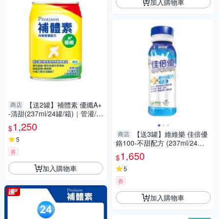
加入購物車
【送2罐】補體素 優纖A+
商店
-清甜(237ml/24罐/箱)｜管灌/口
飲適用【杏一】
1,250
$
【送3罐】維維樂 佳倍優
商店
5
鉻100-不甜配方 (237ml/24罐/
箱)【杏一】
券
1,650
$
加入購物車
5
券
加入購物車