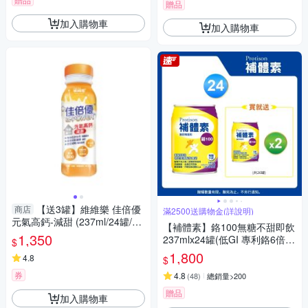
贈品
加入購物車
加入購物車
【送3罐】維維樂 佳倍優
商店
滿2500送購物金(詳說明)
元氣高鈣-減甜 (237ml/24罐/箱)
【補體素】鉻100無糖不甜即飲
【杏一】
1,350
237mlx24罐(低GI 專利鉻6倍吸
$
收率)
1,800
4.8
$
券
4.8
(
48
)
總銷量>200
贈品
加入購物車