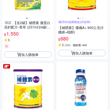
滿2500送購物金(詳說明)
【送2罐】補體素 優蛋白
商店
高鈣配方-香草 (237ml/24罐/箱)
【補體素】優纖A+ 900公克(5
【杏一】
纖維+植醇)
1,550
$
680
$
5
5
(
326
)
總銷量>400
券
加入購物車
加入購物車