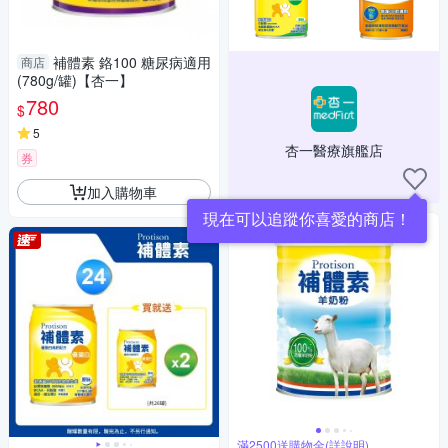
補體素 鉻100 糖尿病適用
商店
(780g/罐)【杏一】
780
$
5
杏一醫療旗艦店
券
加入購物車
現在可以追蹤你喜愛的商店！
滿2500送購物金(詳說明)