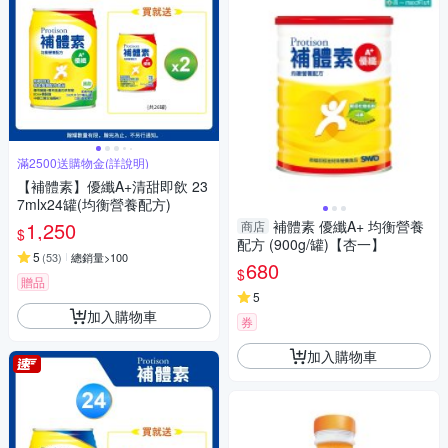
滿2500送購物金(詳說明)
【補體素】優纖A+清甜即飲 23
7mlx24罐(均衡營養配方)
1,250
補體素 優纖A+ 均衡營養
商店
$
配方 (900g/罐)【杏一】
5
(
53
)
總銷量>100
680
$
贈品
5
加入購物車
券
加入購物車