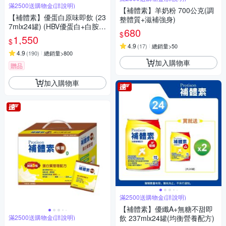
滿2500送購物金(詳說明)
【補體素】羊奶粉 700公克(調
【補體素】優蛋白原味即飲 (23
整體質+滋補強身)
7mlx24罐) (HBV優蛋白+白胺
680
$
酸)
1,550
$
4.9
(
17
)
總銷量>50
4.9
(
190
)
總銷量>800
加入購物車
贈品
加入購物車
滿2500送購物金(詳說明)
【補體素】優纖A+無糖不甜即
滿2500送購物金(詳說明)
飲 237mlx24罐(均衡營養配方)