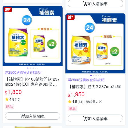
加入購物車
滿2500送購物金(詳說明)
【補體素】鉻100清甜即飲 237
滿2500送購物金(詳說明)
mlx24罐(低GI 專利鉻6倍吸收
【補體素】勝力2 237mlx24罐
率)
1,800
$
1,950
$
4.8
(
10
)
4.5
(
31
)
總銷量>100
贈品
贈品
加入購物車
加入購物車