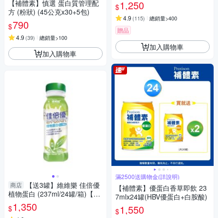
【補體素】慎選 蛋白質管理配
1,250
$
方 (粉狀) (45公克x30+5包)
4.9
(
115
)
總銷量>400
790
$
贈品
4.9
(
39
)
總銷量>100
加入購物車
加入購物車
滿2500送購物金(詳說明)
【送3罐】維維樂 佳倍優
商店
【補體素】優蛋白香草即飲 23
植物蛋白 (237ml/24罐/箱)【杏
7mlx24罐(HBV優蛋白+白胺酸)
一】
1,350
1,550
$
$