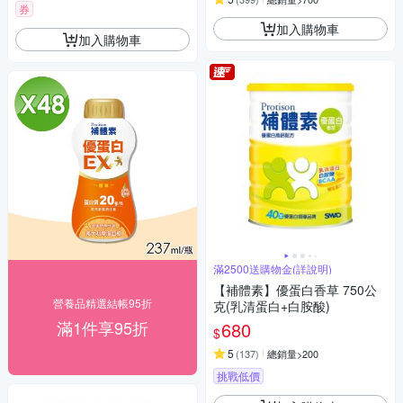
券
加入購物車
加入購物車
滿2500送購物金(詳說明)
【補體素】優蛋白香草 750公
營養品精選結帳95折
克(乳清蛋白+白胺酸)
滿1件享95折
680
$
5
(
137
)
總銷量>200
挑戰低價