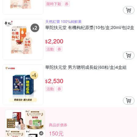
限時下殺
券
天然紅寶 100%純鮮果
華陀扶元堂 有機枸杞原漿(10包/盒;20ml/包)2盒
2,200
$
活動
券
華陀扶元堂 男方聰明成長錠(60粒/盒)4盒組
2,530
$
活動
券
商品折價券
150元