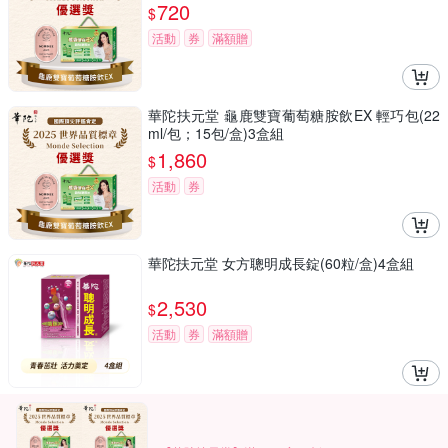
720
$
活動
券
滿額贈
華陀扶元堂 龜鹿雙寶葡萄糖胺飲EX 輕巧包(22
ml/包；15包/盒)3盒組
1,860
$
活動
券
華陀扶元堂 女方聰明成長錠(60粒/盒)4盒組
2,530
$
活動
券
滿額贈