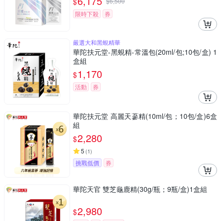
6,175
$
$
6,500
限時下殺
券
嚴選大和黑蜆精華
華陀扶元堂-黑蜆精-常溫包(20ml/包;10包/盒) 1
盒組
1,170
$
活動
券
華陀扶元堂 高麗天蔘精(10ml/包；10包/盒)6盒
組
2,280
$
5
(
1
)
挑戰低價
券
華陀天官 雙芝龜鹿精(30g/瓶；9瓶/盒)1盒組
2,980
$