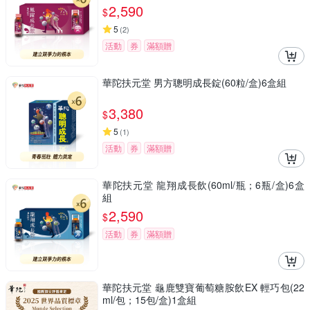
2,590
$
5
(
2
)
活動
券
滿額贈
華陀扶元堂 男方聰明成長錠(60粒/盒)6盒組
3,380
$
5
(
1
)
活動
券
滿額贈
華陀扶元堂 龍翔成長飲(60ml/瓶；6瓶/盒)6盒
組
2,590
$
活動
券
滿額贈
華陀扶元堂 龜鹿雙寶葡萄糖胺飲EX 輕巧包(22
ml/包；15包/盒)1盒組