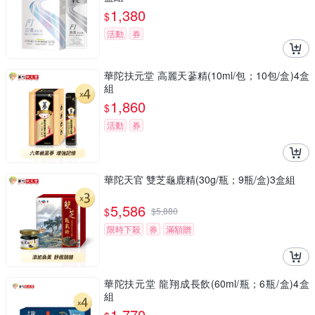
1,380
$
活動
券
華陀扶元堂 高麗天蔘精(10ml/包；10包/盒)4盒
組
1,860
$
活動
券
華陀天官 雙芝龜鹿精(30g/瓶；9瓶/盒)3盒組
5,586
$
$
5,880
限時下殺
券
滿額贈
華陀扶元堂 龍翔成長飲(60ml/瓶；6瓶/盒)4盒
組
1,770