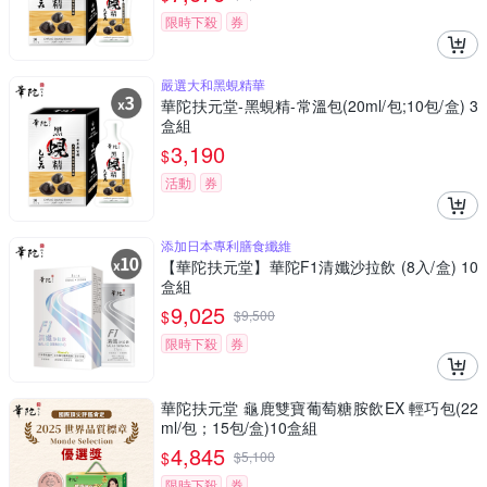
限時下殺
券
嚴選大和黑蜆精華
華陀扶元堂-黑蜆精-常溫包(20ml/包;10包/盒) 3
盒組
3,190
$
活動
券
添加日本專利膳食纖維
【華陀扶元堂】華陀F1清孅沙拉飲 (8入/盒) 10
盒組
9,025
$
$
9,500
限時下殺
券
華陀扶元堂 龜鹿雙寶葡萄糖胺飲EX 輕巧包(22
ml/包；15包/盒)10盒組
4,845
$
$
5,100
限時下殺
券