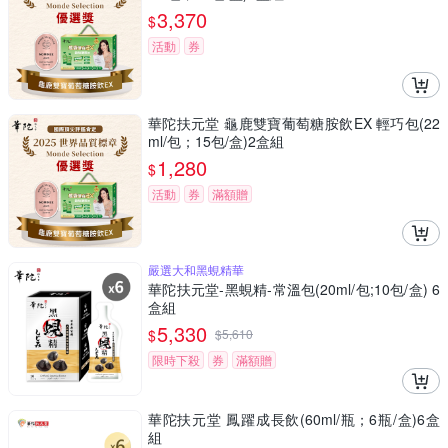
3,370
$
活動
券
華陀扶元堂 龜鹿雙寶葡萄糖胺飲EX 輕巧包(22
ml/包；15包/盒)2盒組
1,280
$
活動
券
滿額贈
嚴選大和黑蜆精華
華陀扶元堂-黑蜆精-常溫包(20ml/包;10包/盒) 6
盒組
5,330
$
$
5,610
限時下殺
券
滿額贈
華陀扶元堂 鳳躍成長飲(60ml/瓶；6瓶/盒)6盒
組