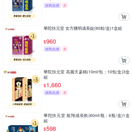
挑戰低價
券
華陀扶元堂 女方聰明成長錠(60粒/盒)1盒組
960
$
挑戰低價
券
華陀扶元堂 高麗天蔘精(10ml/包；10包/盒)3盒
組
1,660
$
挑戰低價
券
華陀扶元堂 龍翔成長飲(60ml/瓶；6瓶/盒)1盒
組
598
$