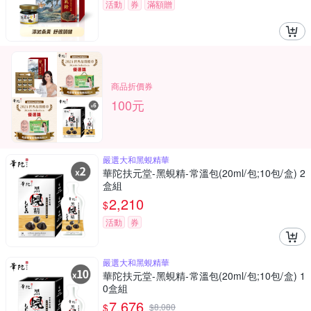
活動
券
滿額贈
商品折價券
100元
嚴選大和黑蜆精華
華陀扶元堂-黑蜆精-常溫包(20ml/包;10包/盒) 2
盒組
2,210
$
活動
券
嚴選大和黑蜆精華
華陀扶元堂-黑蜆精-常溫包(20ml/包;10包/盒) 1
0盒組
7,676
$
$
8,080