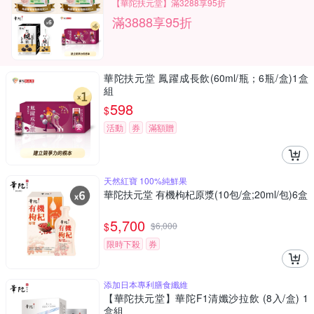
【華陀扶元堂】滿3288享95折
滿3888享95折
華陀扶元堂 鳳躍成長飲(60ml/瓶；6瓶/盒)1盒
組
598
$
活動
券
滿額贈
天然紅寶 100%純鮮果
華陀扶元堂 有機枸杞原漿(10包/盒;20ml/包)6盒
5,700
$
$
6,000
限時下殺
券
添加日本專利膳食纖維
【華陀扶元堂】華陀F1清孅沙拉飲 (8入/盒) 1
盒組