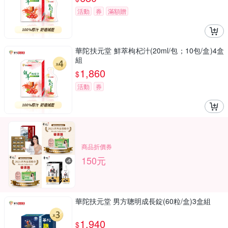
活動
券
滿額贈
華陀扶元堂 鮮萃枸杞汁(20ml/包；10包/盒)4盒
組
1,860
$
活動
券
商品折價券
150元
華陀扶元堂 男方聰明成長錠(60粒/盒)3盒組
1,940
$