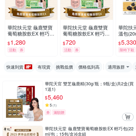
華陀扶元堂 龜鹿雙寶
華陀扶元堂 龜鹿雙寶
華陀扶元
葡萄糖胺飲EX 輕巧包
葡萄糖胺飲EX 輕巧包
溫包(20m
(22ml/包；15包/盒)2
(22ml/包；15包/盒)1
6盒組
1,280
720
5,33
$
$
$
盒組
盒組
活動
券
活動
券
限時下殺
快速到貨
有現貨
挑戰低價
價格低到高
適用族群
華陀天官 雙芝龜鹿精(30g/瓶；9瓶/盒)共2盒(買
1送1)
5,460
$
5
(
1
)
券
滿額贈
華陀扶元堂 龜鹿雙寶葡萄糖胺飲EX 輕巧包(22
ml/包；15包/盒)6盒組