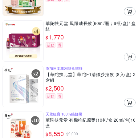
華陀扶元堂 鳳躍成長飲(60ml/瓶；6瓶/盒)4盒
組
1,770
$
活動
券
添加日本專利膳食纖維
【華陀扶元堂】華陀F1清孅沙拉飲 (8入/盒) 2
盒組
2,500
$
活動
券
天然紅寶 100%純鮮果
華陀扶元堂 有機枸杞原漿(10包/盒;20ml/包)10
盒
8,550
$
$
9,000