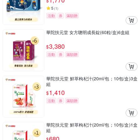
$
5
(
1
)
活動
券
滿額贈
華陀扶元堂 女方聰明成長錠(60粒/盒)6盒組
3,380
$
活動
券
滿額贈
華陀扶元堂 鮮萃枸杞汁(20ml/包；10包/盒)3盒
組
1,410
$
活動
券
滿額贈
華陀扶元堂 鮮萃枸杞汁(20ml/包；10包/盒)1盒
組
680
$