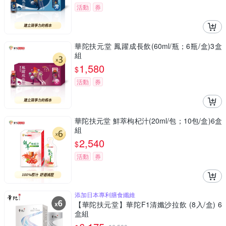
活動
券
華陀扶元堂 鳳躍成長飲(60ml/瓶；6瓶/盒)3盒
組
1,580
$
活動
券
華陀扶元堂 鮮萃枸杞汁(20ml/包；10包/盒)6盒
組
2,540
$
活動
券
添加日本專利膳食纖維
【華陀扶元堂】華陀F1清孅沙拉飲 (8入/盒) 6
盒組