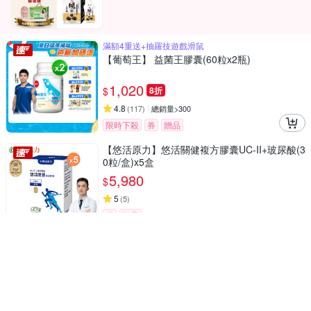
滿額4重送+抽羅技遊戲滑鼠
【葡萄王】 益菌王膠囊(60粒x2瓶)
1,020
$
8折
4.8
(
117
)
總銷量>300
限時下殺
券
贈品
【悠活原力】悠活關健複方膠囊UC-II+玻尿酸(3
0粒/盒)x5盒
5,980
$
5
(
5
)
券
贈品
【官方直營】完膳 營養素全新均衡營養配方粉
狀850g
619
$
5
(
69
)
總銷量>300