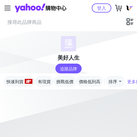
Yahoo購物中心
登入
美好人生
追蹤品牌
快速到貨
有現貨
挑戰低價
價格低到高
排序
更多