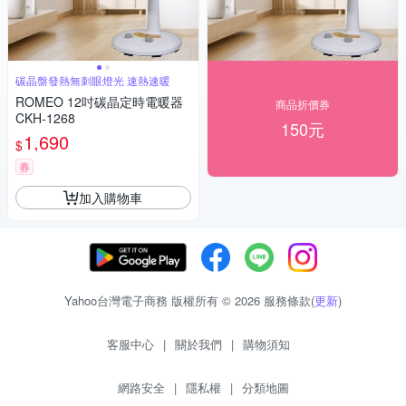
碳晶盤發熱無刺眼燈光 速熱速暖
ROMEO 12吋碳晶定時電暖器
商品折價券
CKH-1268
150元
1,690
$
券
加入購物車
Yahoo台灣電子商務 版權所有 © 2026 服務條款(
更新
)
客服中心
|
關於我們
|
購物須知
網路安全
|
隱私權
|
分類地圖