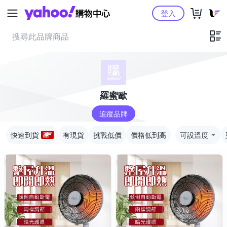
Yahoo購物中心
登入
羅蜜歐
追蹤品牌
快速到貨
有現貨
挑戰低價
價格低到高
可設溫度