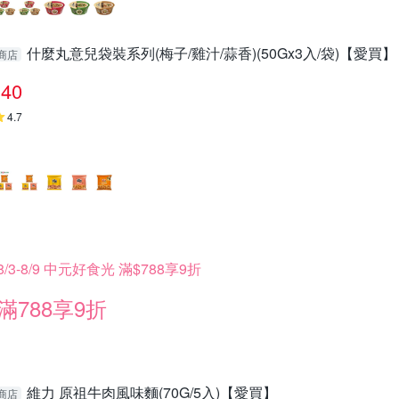
什麼丸意兒袋裝系列(梅子/雞汁/蒜香)(50Gx3入/袋)【愛買】
商店
40
4.7
8/3-8/9 中元好食光 滿$788享9折
滿788享9折
維力 原祖牛肉風味麵(70G/5入)【愛買】
商店