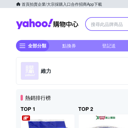
首頁
拍賣
企業/大宗採購入口
合作招商
App下載
Yahoo購物中心
全部分類
點換券
登記送
維力
熱銷排行榜
TOP 1
TOP 2