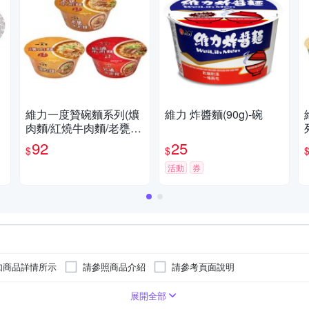
維力一度贊碗麵系列(爌
維力 炸醬麵(90g)-碗
肉麵/紅燒牛肉麵/老甕牛
肉麵)(2碗/組)【愛買】
92
25
$
$
活動
券
如商品詳情所示
請參照商品介紹
請參考頁面說明
如商品詳情所示
請參照商品介紹
請參考頁面說明
展開全部