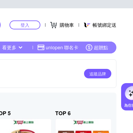
購物車
帳號綁定送
登入
看更多
uniopen 聯名卡
超贈點
追蹤品牌
OP 5
TOP 6
TOP