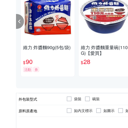
維力 炸醬麵90g(5包/袋)
維力 炸醬麵重量碗(110
G)【愛買】
90
28
$
$
活動
券
袋裝
碗裝
外包裝型式
如內文標示
如圖示
原料原產地
葷
如內文標示
台灣
泡麵
全素
麵條(無調味包)
如圖示
葷/素
製造/加工地
品牌國別
種類