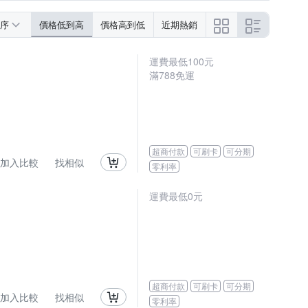
序
價格低到高
價格高到低
近期熱銷
運費最低
100
元
滿
788
免運
超商付款
可刷卡
可分期
加入比較
找相似
零利率
運費最低0元
超商付款
可刷卡
可分期
加入比較
找相似
零利率