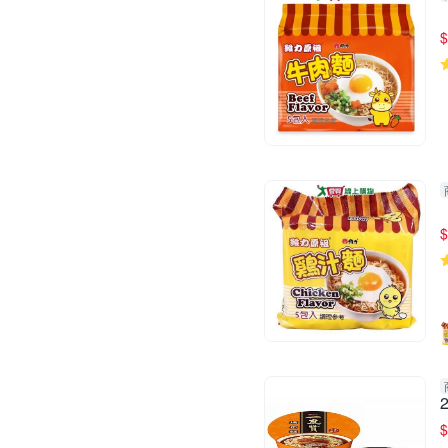
$
$
$