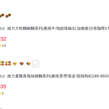
維力大乾麵碗麵系列(蔥燒牛/地獄辣椒/紅油擔擔/沙茶咖哩)(105
商店
32
3.8
+1
維力素飄香風味碗麵系列(麻辣燙/野菜多/當歸枸杞)(85-95G
商店
35
5