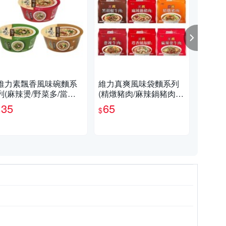
維力素飄香風味碗麵系
維力真爽風味袋麵系列
維力
列(麻辣燙/野菜多/當歸
(精燉豬肉/麻辣鍋豬肉/
0G
枸杞)(85-95G/碗)【愛
蔥辣牛肉/黑胡椒牛肉/塔
35
65
2
$
$
$
買】
香辣海鮮/麻辣燙牛【愛
買】