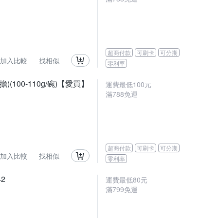
超商付款
可刷卡
可分期
加入比較
找相似
零利率
100-110g/碗)【愛買】
運費最低
100
元
滿
788
免運
超商付款
可刷卡
可分期
加入比較
找相似
零利率
2
運費最低
80
元
滿
799
免運