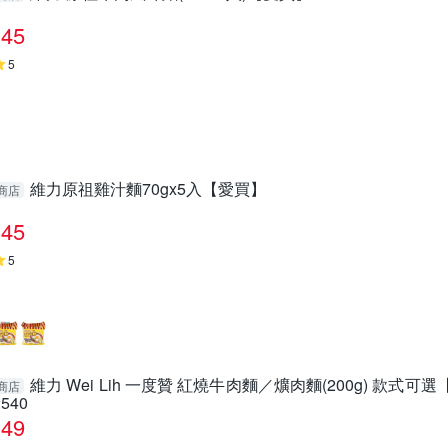
45
5
維力原祖雞汁麵70gx5入【愛買】
商店
45
5
維力 Wei Lih 一度贊 紅燒牛肉麵／爌肉麵(200g) 款式可
商店
2540
49