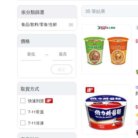
35 筆結果
依分類篩選
食品/飲料/零食/生鮮
35
價格
$
-
確定
取貨方式
快速到貨
$
7-11常溫
7-11冷凍