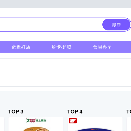
搜尋
必逛好店
刷卡/超取
會員專享
TOP 3
TOP 4
T