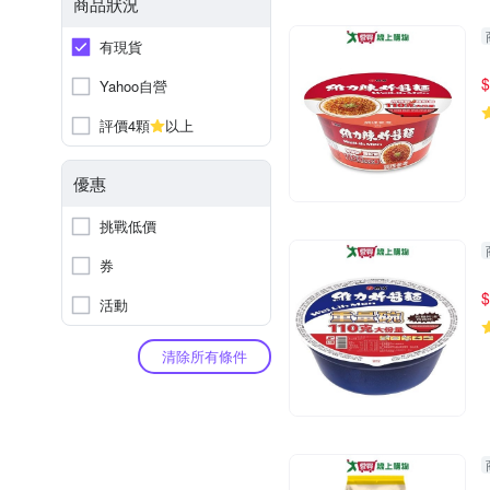
商品狀況
有現貨
$
Yahoo自營
評價4顆
以上
優惠
挑戰低價
券
$
活動
清除所有條件