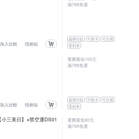
滿
788
免運
超商付款
可刷卡
可分期
加入比較
找相似
零利率
運費最低
100
元
滿
788
免運
超商付款
可刷卡
可分期
加入比較
找相似
零利率
選【小三美日】※禁空運DS01
運費最低
80
元
滿
799
免運