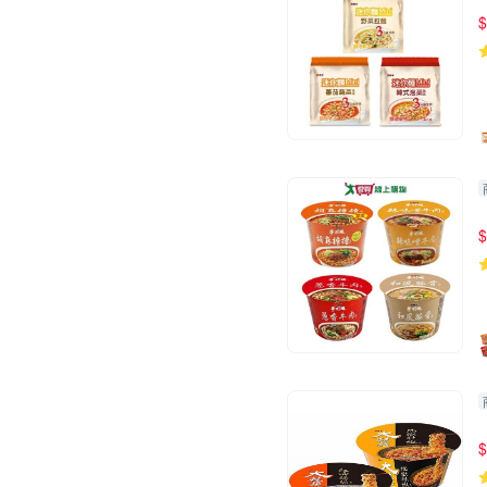
$
$
$