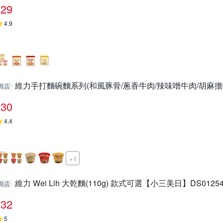
29
4.9
維力手打麵碗麵系列(和風豚骨/蔥香牛肉/辣味噌牛肉/胡麻擔擔)(
商店
30
4.4
+1
維力 Wei Lih 大乾麵(110g) 款式可選【小三美日】DS01254
商店
32
5