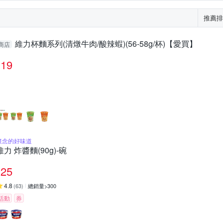
推薦排
維力杯麵系列(清燉牛肉/酸辣蝦)(56-58g/杯)【愛買】
商店
19
懷念的好味道
維力 炸醬麵(90g)-碗
25
4.8
(
63
)
總銷量>300
活動
券