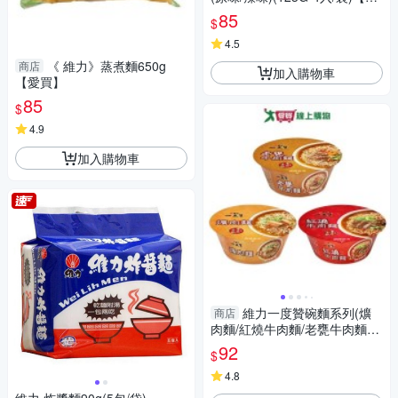
買】
85
$
4.5
《 維力》蒸煮麵650g
商店
加入購物車
【愛買】
85
$
4.9
加入購物車
維力一度贊碗麵系列(爌
商店
肉麵/紅燒牛肉麵/老甕牛肉麵)(2
碗/組)【愛買】
92
$
4.8