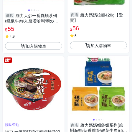
維力媽媽拉麵420g【愛
商店
維力大炒一番袋麵系列
商店
買】
(鐵板牛肉/九層塔蛤蜊/泰炒麵/
激辛辣雞/蕃茄肉醬)(85g*4包)
56
55
$
$
【愛買】
5
4.9
加入購物車
加入購物車
辣味帶勁
維力媽媽麵袋麵系列(蛤
商店
蜊海鮮/蒜香排骨/酸菜牛肉)(5
維力 一度贊紅燒牛肉碗麵(200