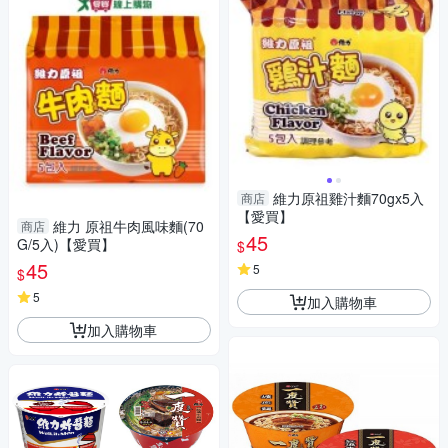
維力原祖雞汁麵70gx5入
商店
【愛買】
維力 原祖牛肉風味麵(70
商店
45
G/5入)【愛買】
$
45
5
$
5
加入購物車
加入購物車