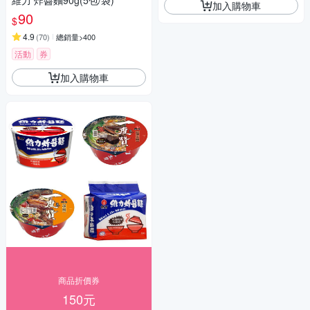
維力 炸醬麵90g(5包/袋)
加入購物車
90
$
4.9
(
70
)
總銷量>400
活動
券
加入購物車
商品折價券
150元