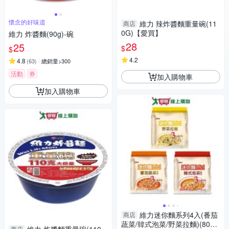
懷念的好味道
維力 辣炸醬麵重量碗(11
商店
0G)【愛買】
維力 炸醬麵(90g)-碗
28
25
$
$
4.2
4.8
(
63
)
總銷量>300
活動
券
加入購物車
加入購物車
維力迷你麵系列4入(番茄
商店
蔬菜/韓式泡菜/野菜拉麵)(80G/
商店