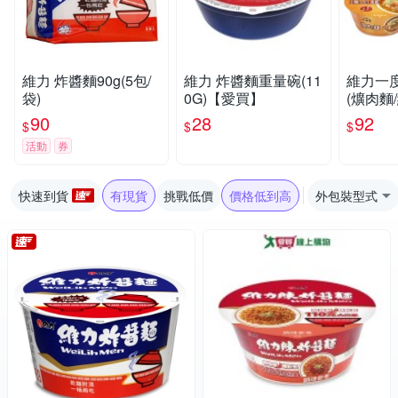
維力 炸醬麵90g(5包/
維力 炸醬麵重量碗(11
維力一
袋)
0G)【愛買】
(爌肉麵
老甕牛肉
90
28
92
$
$
$
【愛買
活動
券
快速到貨
有現貨
挑戰低價
價格低到高
外包裝型式