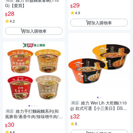
維力 炸醬麵重量碗(110
袋)【愛買】
29
G)【愛買】
$
28
4.9
$
4.2
加入購物車
加入購物車
維力 Wei Lih 大乾麵(110
商店
g) 款式可選【小三美日】DS01
維力手打麵碗麵系列(和
商店
2542
32
風豚骨/蔥香牛肉/辣味噌牛肉/胡
$
麻擔擔)(100-110g/碗)【愛買】
30
5
$
4.4