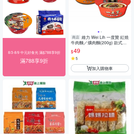
維力 Wei Lih 一度贊 紅燒
商店
牛肉麵／爌肉麵(200g) 款式可
選【小三美日】※禁空運DS012
49
$
8/3-8/9 中元好食光 滿$788享9折
540
5
滿788享9折
加入購物車