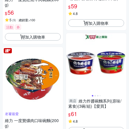
包/袋)【愛買】
g)
59
$
56
$
4.8
5
(
9
)
總銷量>100
加入購物車
活動
券
加入購物車
維力炸醬碗麵系列(原味/
商店
素食)(3碗/組)【愛買】
61
老饕最愛
$
維力 一度贊爌肉口味碗麵(200
4.8
g)