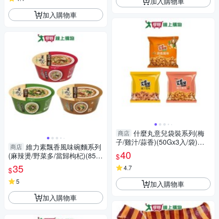
加入購物車
加入購物車
什麼丸意兒袋裝系列(梅
商店
子/雞汁/蒜香)(50Gx3入/袋)
維力素飄香風味碗麵系列
商店
【愛買】
40
(麻辣燙/野菜多/當歸枸杞)(85-9
$
5G/碗)【愛買】
35
4.7
$
5
加入購物車
加入購物車