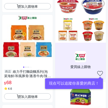
加入購物車
愛買線上購物
維力手打麵袋麵系列(泡
商店
菜海鮮/和風豚骨/蔥香牛肉/辣味
噌牛肉/胡麻擔擔)(5入/袋)【愛
68
現在可以追蹤你喜愛的商店！
$
買】
4.6
加入購物車