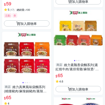
加入購物車
59
$
5
(
17
)
總銷量>100
活動
券
加入購物車
維力素飄香袋麵系列(素
商店
紅燒牛肉/素排骨雞/麻辣燙/ 野
菜多/當歸枸杞/蔘湯麵/豆漿咖
65
$
哩)(5【愛買】
4.6
維力真爽風味袋麵系列
商店
加入購物車
(精燉豬肉/麻辣鍋豬肉/蔥辣牛
肉/黑胡椒牛肉/塔香辣海鮮/麻辣
65
$
燙牛【愛買】
4