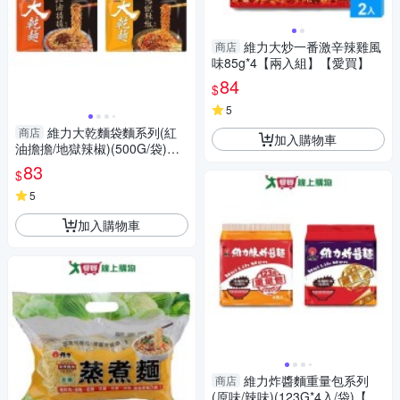
維力大炒一番激辛辣雞風
商店
味85g*4【兩入組】【愛買】
84
$
5
維力大乾麵袋麵系列(紅
商店
加入購物車
油擔擔/地獄辣椒)(500G/袋)
【愛買】
83
$
5
加入購物車
維力炸醬麵重量包系列
商店
(原味/辣味)(123G*4入/袋)【愛