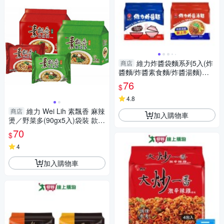
維力炸醬袋麵系列5入(炸
商店
醬麵/炸醬素食麵/炸醬湯麵)
【愛買】
76
$
4.8
維力 Wei Lih 素飄香 麻辣
商店
加入購物車
燙／野菜多(90gx5入)袋裝 款式
可選【小三美日】DS012543
70
$
4
加入購物車