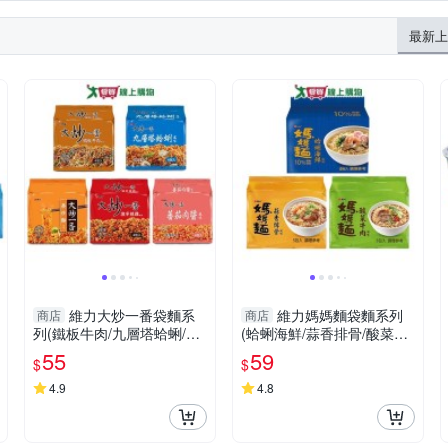
最新上
維力大炒一番袋麵系
維力媽媽麵袋麵系列
商店
商店
列(鐵板牛肉/九層塔蛤蜊/泰
(蛤蜊海鮮/蒜香排骨/酸菜牛
炒麵/激辛辣雞/蕃茄肉醬)(85
肉)(5包/袋)【愛買】
55
59
$
$
g*4包)【愛買】
4.9
4.8