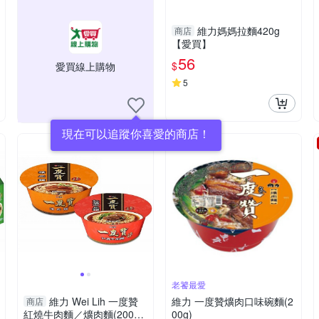
維力媽媽拉麵420g
商店
【愛買】
56
$
愛買線上購物
5
現在可以追蹤你喜愛的商店！
老饕最愛
維力 Wei Lih 一度贊
維力 一度贊爌肉口味碗麵(2
商店
紅燒牛肉麵／爌肉麵(200g)
00g)