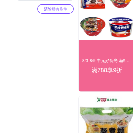
清除所有條件
8/3-8/9 中元好食光 滿$788享9折
滿788享9折