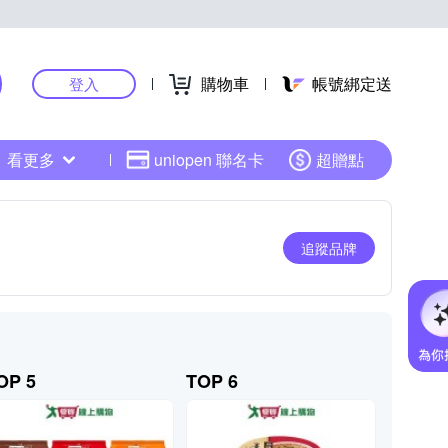
購物車
帳號綁定送
登入
看更多
uniopen 聯名卡
超贈點
追蹤品牌
OP 5
TOP 6
TOP