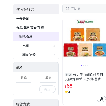
28 筆結果
依分類篩選
全部分類
食品/飲料/零食/生鮮
泡麵/食材
泡麵
26
麵條/米粉
2
價格
維力手打麵袋麵系列
商店
-
(泡菜海鮮/和風豚骨/蔥香牛
肉/辣味噌牛肉/胡麻擔擔)(5
68
$
入/袋)【愛買】
確定
4.6
取貨方式