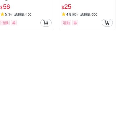
56
25
$
$
5
4.8
(
9
)
總銷量>100
(
63
)
總銷量>300
活動
券
活動
券