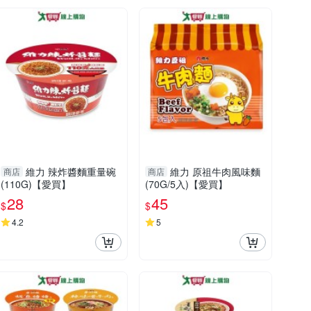
維力 辣炸醬麵重量碗
維力 原祖牛肉風味麵
商店
商店
(110G)【愛買】
(70G/5入)【愛買】
28
45
$
$
4.2
5