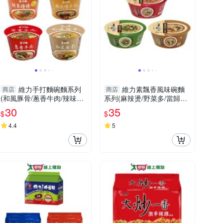
維力手打麵碗麵系列
維力素飄香風味碗麵
商店
商店
(和風豚骨/蔥香牛肉/辣味噌
系列(麻辣燙/野菜多/當歸枸
牛肉/胡麻擔擔)(100-110g/
杞)(85-95G/碗)【愛買】
30
35
$
$
碗)【愛買】
4.4
5