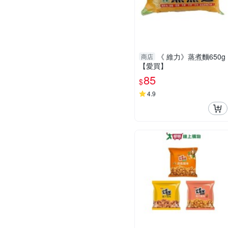
《 維力》蒸煮麵650g
商店
【愛買】
85
$
4.9