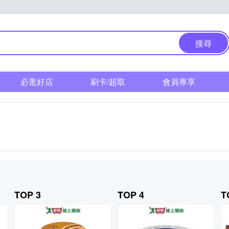
搜尋
必逛好店
刷卡/超取
會員專享
TOP 3
TOP 4
T