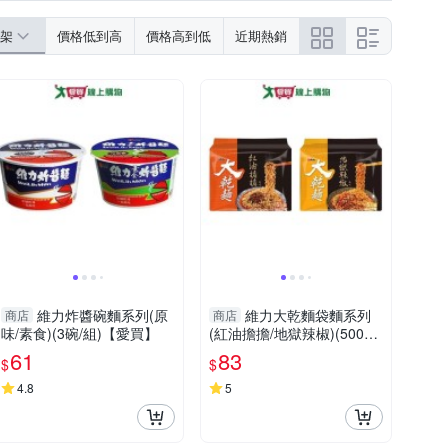
架
價格低到高
價格高到低
近期熱銷
維力炸醬碗麵系列(原
維力大乾麵袋麵系列
商店
商店
味/素食)(3碗/組)【愛買】
(紅油擔擔/地獄辣椒)(500G/
袋)【愛買】
61
83
$
$
4.8
5