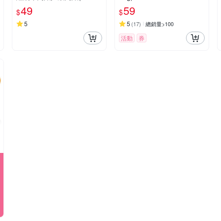
款式可選【小三美日】※禁
49
59
$
$
空運DS012540
5
5
(
17
)
總銷量>100
活動
券