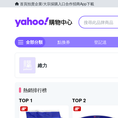
首頁
拍賣
企業/大宗採購入口
合作招商
App下載
Yahoo購物中心
全部分類
點換券
登記送
維力
熱銷排行榜
TOP 1
TOP 2