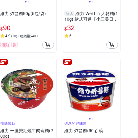
維力 炸醬麵90g(5包/袋)
維力 Wei Lih 大乾麵(1
商店
10g) 款式可選【小三美日】
DS012542
90
32
$
$
4.9
5
(
70
)
總銷量>400
活動
券
辣味帶勁
懷念的好味道
維力 一度贊紅燒牛肉碗麵(2
維力 炸醬麵(90g)-碗
00g)