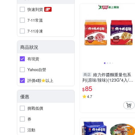
快速到貨
7-11常溫
7-11冷凍
商品狀況
有現貨
Yahoo自營
維力炸醬麵重量包系
商店
列(原味/辣味)(123G*4入/袋)
評價4顆
以上
【愛買】
85
$
優惠
4.7
挑戰低價
券
活動