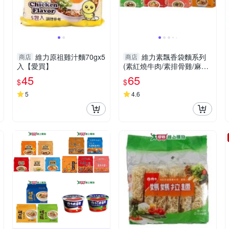
維力原祖雞汁麵70gx5
維力素飄香袋麵系列
商店
商店
入【愛買】
(素紅燒牛肉/素排骨雞/麻辣
燙/ 野菜多/當歸枸杞/蔘湯麵/
45
65
$
$
豆漿咖哩)(5【愛買】
5
4.6