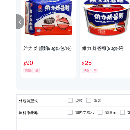
維力 炸醬麵90g(5包/袋)
維力 炸醬麵(90g)-碗
90
25
$
$
活動
券
活動
券
袋裝
碗裝
外包裝型式
如內文標示
如圖示
原料原產地
如內文標示
葷
台灣
泡麵
全素
麵條(無調味包)
如圖示
製造/加工地
葷/素
品牌國別
種類