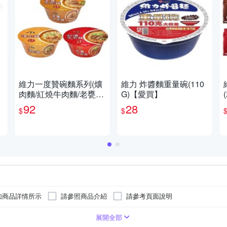
維力一度贊碗麵系列(爌
維力 炸醬麵重量碗(110
肉麵/紅燒牛肉麵/老甕牛
G)【愛買】
肉麵)(2碗/組)【愛買】
92
28
$
$
如商品詳情所示
請參照商品介紹
請參考頁面說明
如商品詳情所示
請參照商品介紹
請參考頁面說明
展開全部