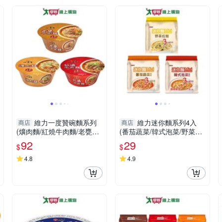
維力一度贊碗麵系列
維力迷你麵系列4入
商店
商店
(爌肉麵/紅燒牛肉麵/老甕牛
(番茄蔬菜/韓式泡菜/野菜拉
肉麵)(2碗/組)【愛買】
麵)(80G/袋)【愛買】
92
29
$
$
4.8
4.9