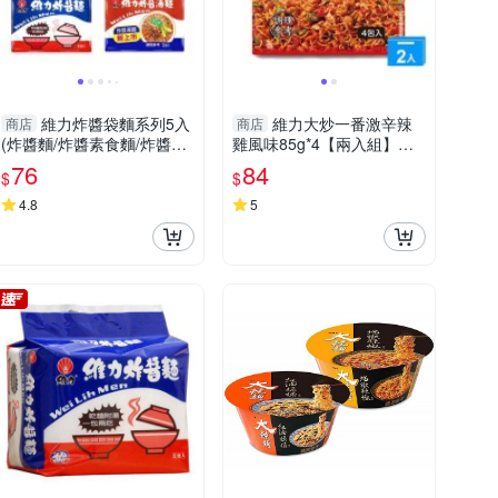
維力炸醬袋麵系列5入
維力大炒一番激辛辣
商店
商店
(炸醬麵/炸醬素食麵/炸醬湯
雞風味85g*4【兩入組】
麵)【愛買】
【愛買】
76
84
$
$
4.8
5