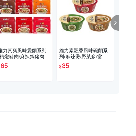
維力真爽風味袋麵系列
維力素飄香風味碗麵系
維力
(精燉豬肉/麻辣鍋豬肉/
列(麻辣燙/野菜多/當歸
0G
蔥辣牛肉/黑胡椒牛肉/塔
枸杞)(85-95G/碗)【愛
65
35
2
$
$
$
香辣海鮮/麻辣燙牛【愛
買】
買】