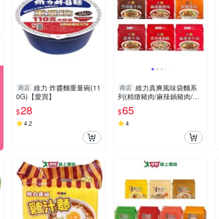
維力 炸醬麵重量碗(11
維力真爽風味袋麵系
商店
商店
0G)【愛買】
列(精燉豬肉/麻辣鍋豬肉/蔥
辣牛肉/黑胡椒牛肉/塔香辣
28
65
$
$
海鮮/麻辣燙牛【愛買】
4.2
4