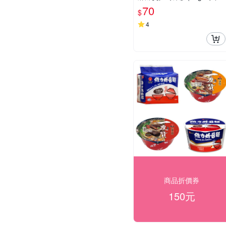
袋裝 款式可選【小三美日】
70
$
DS012543
4
商品折價券
150元