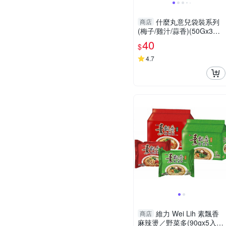
什麼丸意兒袋裝系列
商店
(梅子/雞汁/蒜香)(50Gx3入/
袋)【愛買】
40
$
4.7
維力 Wei Lih 素飄香
商店
麻辣燙／野菜多(90gx5入)