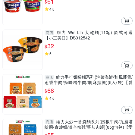
61
$
4.8
維力 Wei Lih 大乾麵(110g) 款式可選
商店
【小三美日】DS012542
32
$
5
維力手打麵袋麵系列(泡菜海鮮/和風豚骨/
商店
蔥香牛肉/辣味噌牛肉/胡麻擔擔)(5入/袋)【愛
買】
68
$
4.6
維力大炒一番袋麵系列(鐵板牛肉/九層塔
商店
蛤蜊/泰炒麵/激辛辣雞/蕃茄肉醬)(85g*4包)【愛
買】
55