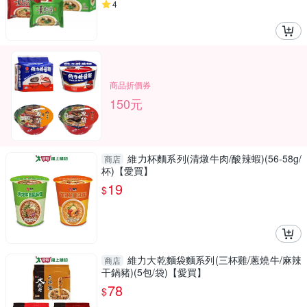
4
商品折價券
150元
維力杯麵系列(清燉牛肉/酸辣蝦)(56-58g/
商店
杯)【愛買】
19
$
維力大乾麵袋麵系列(三杯雞/蔥燒牛/麻辣
商店
干鍋豬)(5包/袋)【愛買】
78
$