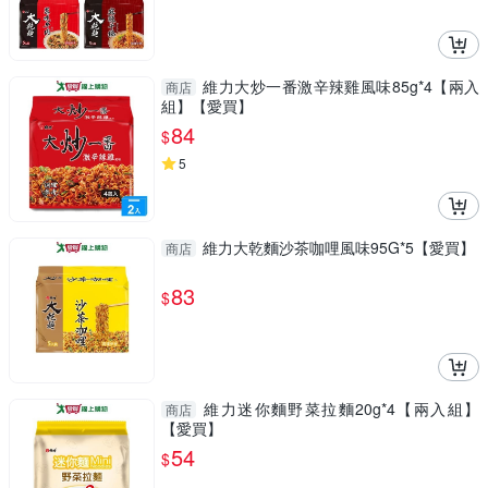
維力大炒一番激辛辣雞風味85g*4【兩入
商店
組】【愛買】
84
$
5
維力大乾麵沙茶咖哩風味95G*5【愛買】
商店
83
$
維力迷你麵野菜拉麵20g*4【兩入組】
商店
【愛買】
54
$