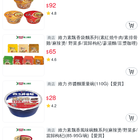
92
$
4.8
維力素飄香袋麵系列(素紅燒牛肉/素排骨
商店
雞/麻辣燙/ 野菜多/當歸枸杞/蔘湯麵/豆漿咖哩)
(5【愛買】
65
$
4.6
維力 炸醬麵重量碗(110G)【愛買】
商店
28
$
4.2
維力素飄香風味碗麵系列(麻辣燙/野菜多/
商店
當歸枸杞)(85-95G/碗)【愛買】