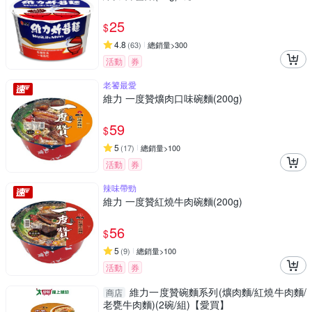
25
$
4.8
(
63
)
總銷量>300
活動
券
老饕最愛
維力 一度贊爌肉口味碗麵(200g)
59
$
5
(
17
)
總銷量>100
活動
券
辣味帶勁
維力 一度贊紅燒牛肉碗麵(200g)
56
$
5
(
9
)
總銷量>100
活動
券
維力一度贊碗麵系列(爌肉麵/紅燒牛肉麵/
商店
老甕牛肉麵)(2碗/組)【愛買】