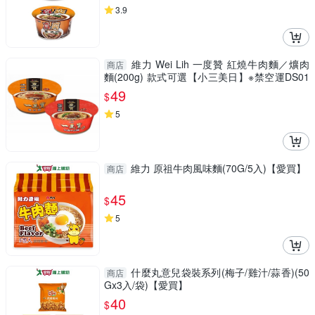
3.9
維力 Wei Lih 一度贊 紅燒牛肉麵／爌肉
商店
麵(200g) 款式可選【小三美日】※禁空運DS01
2540
49
$
5
維力 原祖牛肉風味麵(70G/5入)【愛買】
商店
45
$
5
什麼丸意兒袋裝系列(梅子/雞汁/蒜香)(50
商店
Gx3入/袋)【愛買】
40
$