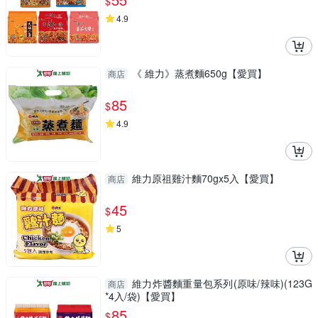
$
4.9
《 維力》蒸煮麵650g【愛買】
商店
85
$
4.9
維力原祖雞汁麵70gx5入【愛買】
商店
45
$
5
維力炸醬麵重量包系列(原味/辣味)(123G
商店
*4入/袋)【愛買】
85
$