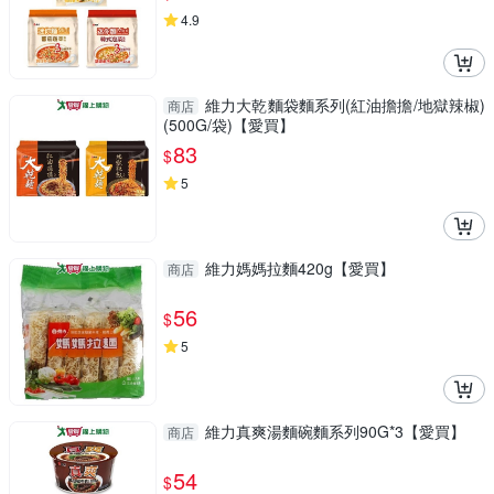
4.9
維力大乾麵袋麵系列(紅油擔擔/地獄辣椒)
商店
(500G/袋)【愛買】
83
$
5
維力媽媽拉麵420g【愛買】
商店
56
$
5
維力真爽湯麵碗麵系列90G*3【愛買】
商店
54
$