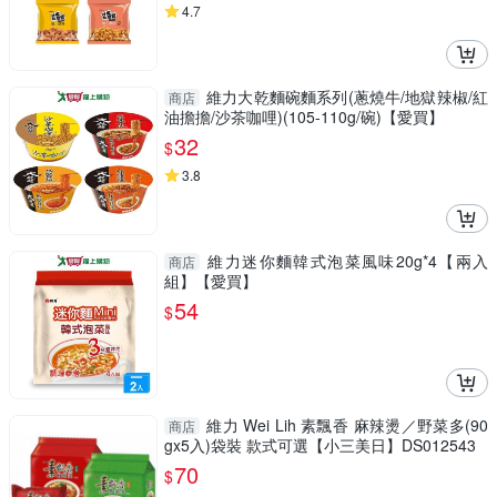
4.7
維力大乾麵碗麵系列(蔥燒牛/地獄辣椒/紅
商店
油擔擔/沙茶咖哩)(105-110g/碗)【愛買】
32
$
3.8
維力迷你麵韓式泡菜風味20g*4【兩入
商店
組】【愛買】
54
$
維力 Wei Lih 素飄香 麻辣燙／野菜多(90
商店
gx5入)袋裝 款式可選【小三美日】DS012543
70
$