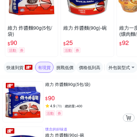
維力 炸醬麵90g(5包/
維力 炸醬麵(90g)-碗
維力一
袋)
(爌肉麵
老甕牛肉
90
25
92
$
$
$
【愛買
活動
券
活動
券
快速到貨
有現貨
挑戰低價
價格低到高
外包裝型式
維力 炸醬麵90g(5包/袋)
90
$
4.9
(
70
)
總銷量>400
活動
券
懷念的好味道
維力 炸醬麵(90g)-碗