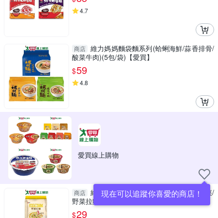
4.7
維力媽媽麵袋麵系列(蛤蜊海鮮/蒜香排骨/
商店
酸菜牛肉)(5包/袋)【愛買】
59
$
4.8
愛買線上購物
維力迷你麵系列4入(番茄蔬菜/韓式泡菜/
現在可以追蹤你喜愛的商店！
商店
野菜拉麵)(80G/袋)【愛買】
29
$