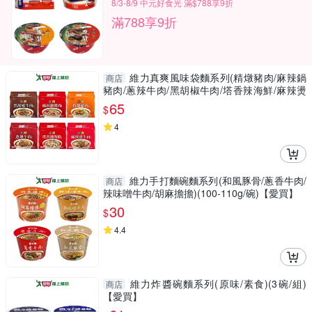
8/3-8/9 中元好食光 滿$788享9折
滿788享9折
維力真爽風味袋麵系列(精燉豬肉/麻辣鍋
商店
豬肉/蔥辣牛肉/黑胡椒牛肉/塔香辣海鮮/麻辣燙
牛【愛買】
65
$
4
維力手打麵碗麵系列(和風豚骨/蔥香牛肉/
商店
辣味噌牛肉/胡麻擔擔)(100-110g/碗)【愛買】
30
$
4.4
維力炸醬碗麵系列(原味/素食)(3碗/組)
商店
【愛買】