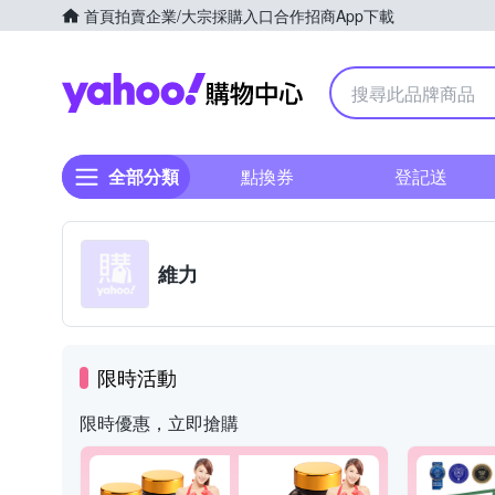
首頁
拍賣
企業/大宗採購入口
合作招商
App下載
Yahoo購物中心
全部分類
點換券
登記送
維力
限時活動
限時優惠，立即搶購