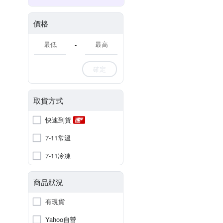
價格
-
確定
取貨方式
快速到貨
7-11常溫
7-11冷凍
商品狀況
有現貨
Yahoo自營