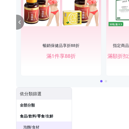
暢銷保健品享折88折
指定商品滿
滿1件享88折
依分類篩選
全部分類
食品/飲料/零食/生鮮
泡麵/食材