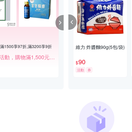
1500享97折,滿3200享9折
指定單品現折150
維力 炸醬麵90g(5包/袋)
滿額折扣活動，購物滿1,500元打97折、滿3,200元打9折。
滿1件折150
90
$
活動
券