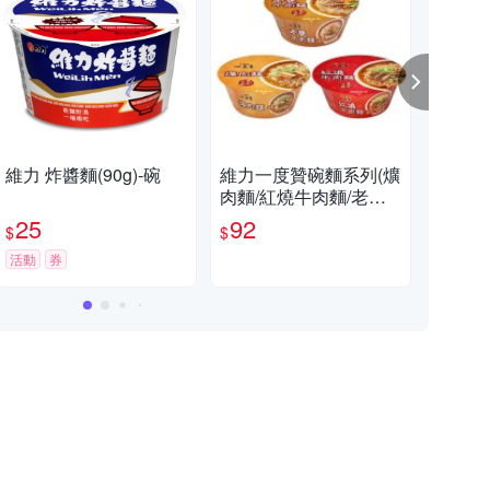
維力 炸醬麵(90g)-碗
維力一度贊碗麵系列(爌
維力
肉麵/紅燒牛肉麵/老甕
G)
牛肉麵)(2碗/組)【愛
25
92
2
$
$
$
買】
活動
券