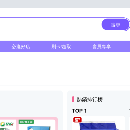
搜尋
必逛好店
刷卡/超取
會員專享
熱銷排行榜
TOP 1