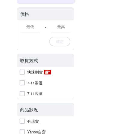
價格
-
確定
取貨方式
快速到貨
7-11常溫
7-11冷凍
商品狀況
有現貨
Yahoo自營