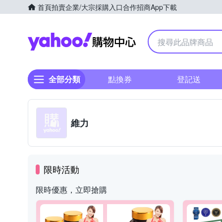
首頁
拍賣
企業/大宗採購入口
合作招商
App下載
Yahoo購物中心
全部分類
點換券
登記送
維力
限時活動
限時優惠，立即搶購