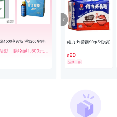
1500享97折,滿3200享9折
維力 炸醬麵90g(5包/袋)
滿額折扣活動，購物滿1,500元打97折、滿3,200元打9折。
90
$
活動
券