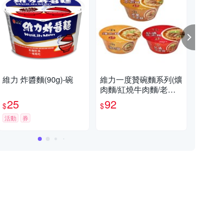
維力 炸醬麵(90g)-碗
維力一度贊碗麵系列(爌
維力
肉麵/紅燒牛肉麵/老甕
G)
牛肉麵)(2碗/組)【愛
25
92
2
$
$
$
買】
活動
券