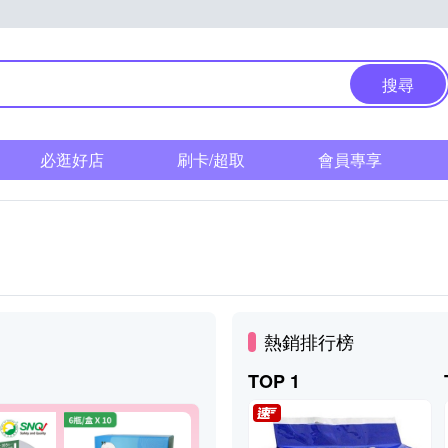
搜尋
必逛好店
刷卡/超取
會員專享
熱銷排行榜
TOP 1