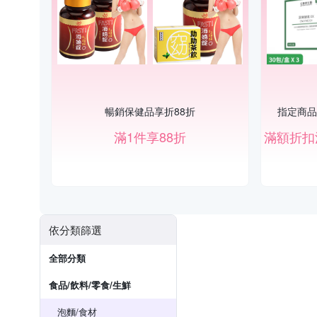
暢銷保健品享折88折
指定商品滿
滿1件享88折
依分類篩選
全部分類
食品/飲料/零食/生鮮
泡麵/食材