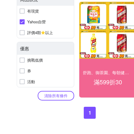
有現貨
Yahoo自營
評價4顆
以上
優惠
挑戰低價
券
舒跑、御茶園、每朝健康...滿$599現折30
滿599折30
活動
清除所有條件
1