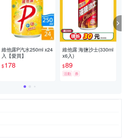
維他露P汽水250ml x24
維他露 海鹽沙士(330ml
維他
入【愛買】
x6入)
x24
178
89
3
$
$
$
活動
券
活動