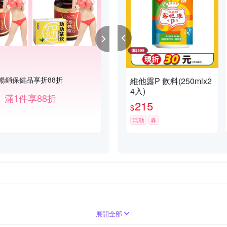
暢銷保健品享折88折
指定單品現折120
維他露P 飲料(250mlx2
4入)
滿1件享88折
滿1件折120
215
$
活動
券
展開全部