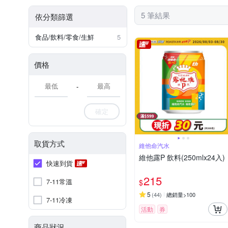
5 筆結果
依分類篩選
食品/飲料/零食/生鮮
5
價格
-
確定
取貨方式
維他命汽水
維他露P 飲料(250mlx24入)
快速到貨
215
7-11常溫
$
5
(
44
)
總銷量>100
7-11冷凍
活動
券
商品狀況