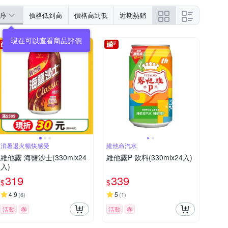
序
價格低到高
價格高到低
近期熱銷
現在可以查看商品評價
消暑退火暢快感受
維他命汽水
維他露 海鹽沙士(330mlx24
維他露P 飲料(330mlx24入)
入)
319
339
$
$
4.9
5
(
6
)
(
1
)
活動
券
活動
券