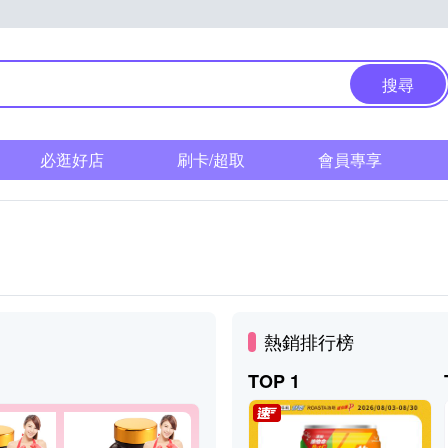
搜尋
必逛好店
刷卡/超取
會員專享
熱銷排行榜
TOP 1