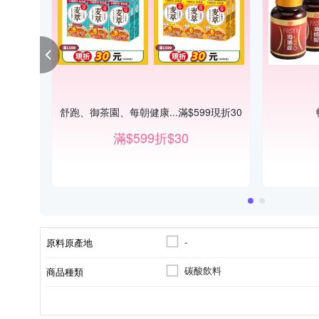
舒跑、御茶園、每朝健康...滿$599現折30
滿$599折$30
-
原料原產地
碳酸飲料
商品種類
台灣
鋁罐
寶特瓶
製造/加工地
外包裝材質