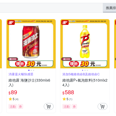
推薦排
消暑退火暢快感受
添加5種維他命B及維他命C
維他露 海鹽沙士(330mlx6
維他露P+氣泡飲料(510mlx2
入)
4入)
89
588
$
$
5
5
(
4
)
(
1
)
活動
券
活動
券