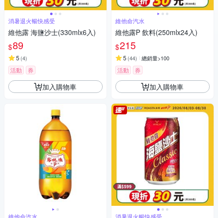
消暑退火暢快感受
維他命汽水
維他露 海鹽沙士(330mlx6入)
維他露P 飲料(250mlx24入)
89
215
$
$
5
5
(
4
)
(
44
)
總銷量>100
活動
券
活動
券
加入購物車
加入購物車
維他命汽水
消暑退火暢快感受