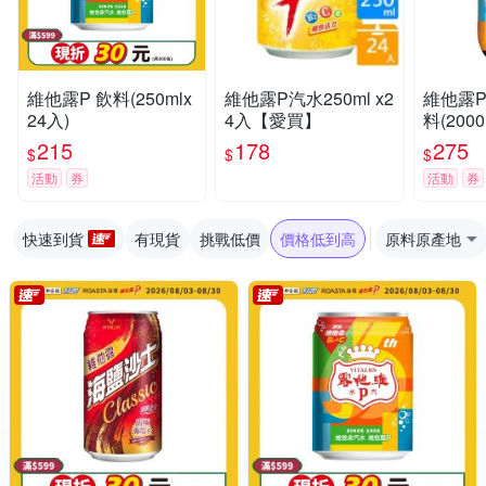
維他露P 飲料(250mlx
維他露P汽水250ml x2
維他露P
24入)
4入【愛買】
料(2000
215
178
275
$
$
$
活動
券
活動
券
快速到貨
有現貨
挑戰低價
價格低到高
原料原產地