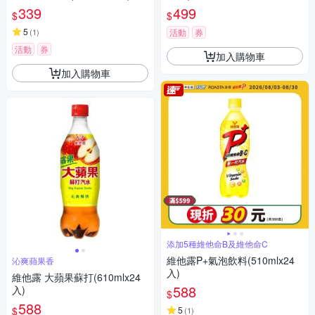
339
499
$
$
5
(
1
)
活動
券
活動
券
加入購物車
加入購物車
添加5種維他命B及維他命C
維他露P+氣泡飲料(510mlx24
沁爽蘋果香
入)
維他露 大蘋果蘇打(610mlx24
588
入)
$
588
$
5
(
1
)