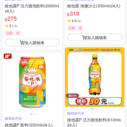
維他露P 活力微泡飲料(2000ml
維他露 海鹽沙士(330mlx24入)
x6入)
319
$
275
$
4.9
(
6
)
5
(
13
)
活動
券
活動
券
加入購物車
加入購物車
維他命汽水
維他命汽水
維他露P 活力微泡飲料(610mlx
維他露P 飲料(330mlx24入)
24入)