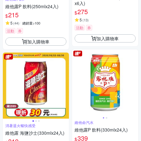
x6入)
維他露P 飲料(250mlx24入)
275
$
215
$
5
(
13
)
5
(
44
)
總銷量>100
活動
券
活動
券
加入購物車
加入購物車
維他命汽水
消暑退火暢快感受
維他露P 飲料(330mlx24入)
維他露 海鹽沙士(330mlx24入)
339
$