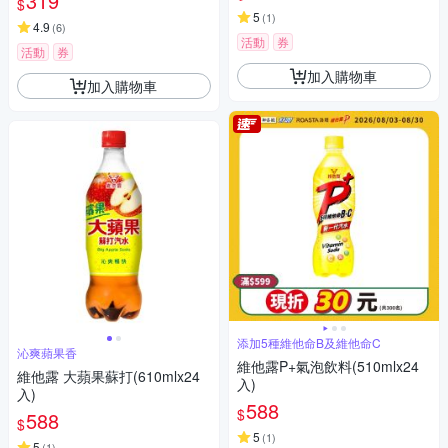
319
$
5
(
1
)
4.9
(
6
)
活動
券
活動
券
加入購物車
加入購物車
添加5種維他命B及維他命C
沁爽蘋果香
維他露P+氣泡飲料(510mlx24
維他露 大蘋果蘇打(610mlx24
入)
入)
588
$
588
$
5
(
1
)
5
(
1
)