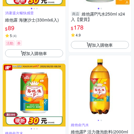
消暑退火暢快感受
維他露P汽水250ml x24
商店
入【愛買】
維他露 海鹽沙士(330mlx6入)
178
89
$
$
4.9
5
(
4
)
活動
券
加入購物車
加入購物車
維他命汽水
維他露P 活力微泡飲料(2000ml
維他命汽水