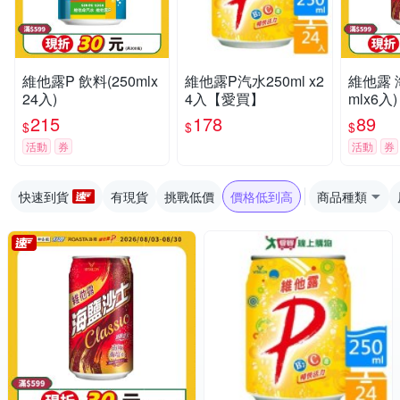
維他露P 飲料(250mlx
維他露P汽水250ml x2
維他露 
24入)
4入【愛買】
mlx6入)
215
178
89
$
$
$
活動
券
活動
券
快速到貨
有現貨
挑戰低價
價格低到高
商品種類