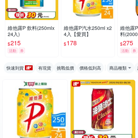
維他露P 飲料(250mlx
維他露P汽水250ml x2
維他露P
24入)
4入【愛買】
料(2000
215
178
275
$
$
$
活動
券
活動
券
快速到貨
有現貨
挑戰低價
價格低到高
商品種類