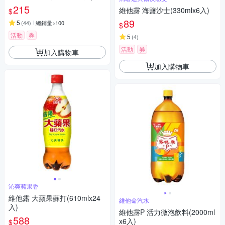
215
維他露 海鹽沙士(330mlx6入)
$
89
5
(
44
)
總銷量>100
$
活動
券
5
(
4
)
活動
券
加入購物車
加入購物車
沁爽蘋果香
維他露 大蘋果蘇打(610mlx24
維他命汽水
入)
維他露P 活力微泡飲料(2000ml
588
x6入)
$