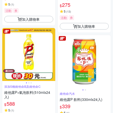
275
5
(
1
)
$
活動
券
5
(
13
)
活動
券
加入購物車
加入購物車
添加5種維他命B及維他命C
維他露P+氣泡飲料(510mlx24
維他命汽水
入)
維他露P 飲料(330mlx24入)
588
$
339
$
5
(
1
)
5
(
1
)