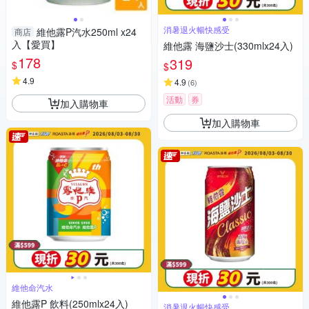
消暑退火暢快感受
維他露P汽水250ml x24
商店
入【愛買】
維他露 海鹽沙士(330mlx24入)
178
319
$
$
4.9
4.9
(
6
)
活動
券
加入購物車
加入購物車
維他命汽水
維他露P 飲料(250mlx24入)
消暑退火暢快感受