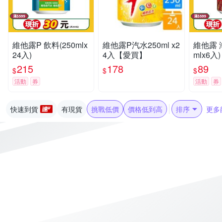
維他露P 飲料(250mlx
維他露P汽水250ml x2
維他露 
24入)
4入【愛買】
mlx6入)
215
178
89
$
$
$
活動
券
活動
券
快速到貨
有現貨
挑戰低價
價格低到高
排序
更多