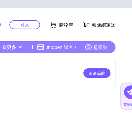
購物車
帳號綁定送
登入
看更多
uniopen 聯名卡
超贈點
追蹤品牌