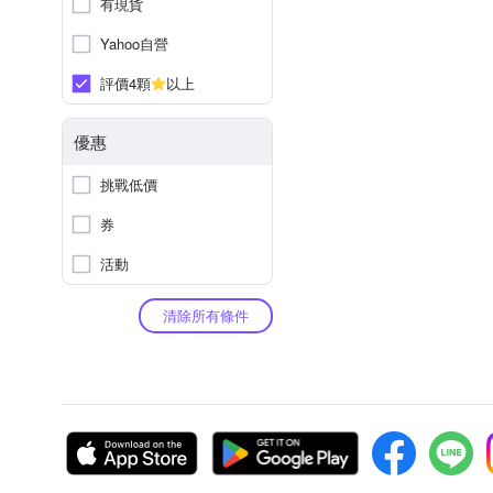
有現貨
Yahoo自營
評價4顆
以上
優惠
挑戰低價
券
活動
清除所有條件