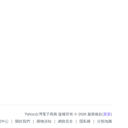
Yahoo台灣電子商務 版權所有 © 2026 服務條款(
更新
)
服中心
|
關於我們
|
購物須知
|
網路安全
|
隱私權
|
分類地圖