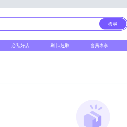
搜尋
必逛好店
刷卡/超取
會員專享