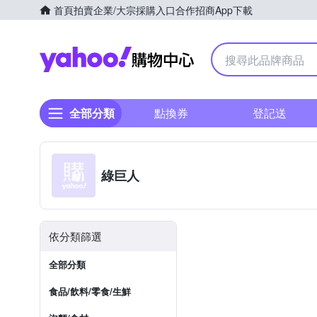
首頁
拍賣
企業/大宗採購入口
合作招商
App下載
Yahoo購物中心
全部分類
點換券
登記送
綠巨人
依分類篩選
全部分類
食品/飲料/零食/生鮮