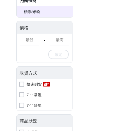
泡麵/食材
麵條/米粉
價格
-
確定
取貨方式
快速到貨
7-11常溫
7-11冷凍
商品狀況