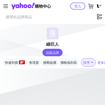
Yahoo購物中心
登入
綠巨人
追蹤品牌
快速到貨
有現貨
挑戰低價
價格低到高
排序
更多