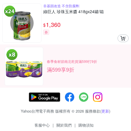
非基因改造 不含防腐劑
綠巨人 珍珠玉米醬 418gx24罐/箱
補貨中
1,360
$
券
春季食材節南北乾貨滿599打9折
滿599享9折
Yahoo台灣電子商務 版權所有 © 2026 服務條款(
更新
)
客服中心
|
關於我們
|
購物須知