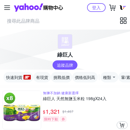
Yahoo購物中心
登入
綠巨人
追蹤品牌
快速到貨
有現貨
挑戰低價
價格低到高
種類
葷/
無鹽不加鈉 健康新選擇
綠巨人 天然無鹽玉米粒 198gX24入
1,321
$
$
1,467
限時下殺
券