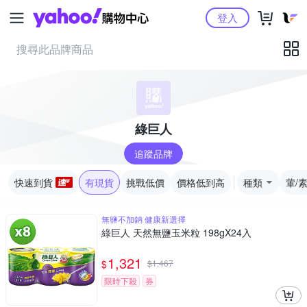
Yahoo購物中心
登入
綠巨人
追蹤品牌
快速到貨
有現貨
挑戰低價
價格低到高
種類
葷/
無鹽不加鈉 健康新選擇
綠巨人 天然無鹽玉米粒 198gX24入
1,321
$
$
1,467
限時下殺
券