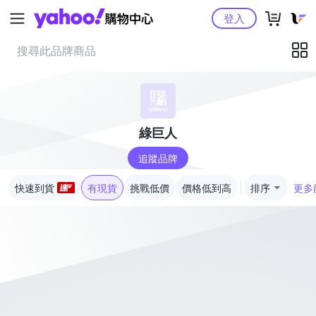
Yahoo購物中心
登入
綠巨人
追蹤品牌
快速到貨
有現貨
挑戰低價
價格低到高
排序
更多