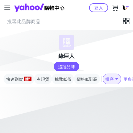
Yahoo購物中心
登入
綠巨人
追蹤品牌
快速到貨
有現貨
挑戰低價
價格低到高
排序
更多