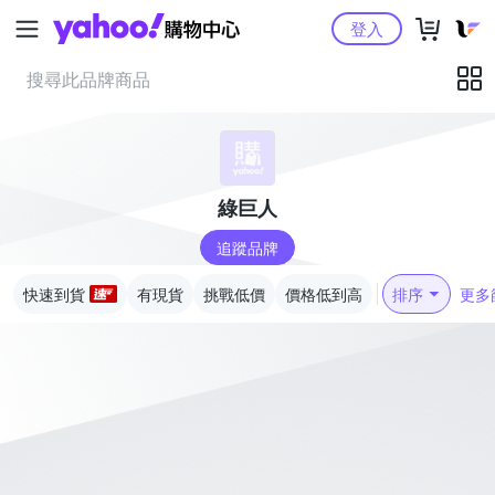
Yahoo購物中心
登入
綠巨人
追蹤品牌
快速到貨
有現貨
挑戰低價
價格低到高
排序
更多