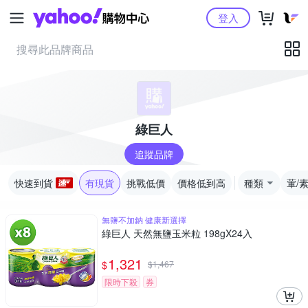
Yahoo購物中心
登入
綠巨人
追蹤品牌
快速到貨
有現貨
挑戰低價
價格低到高
種類
葷/
無鹽不加鈉 健康新選擇
綠巨人 天然無鹽玉米粒 198gX24入
1,321
$
$
1,467
限時下殺
券