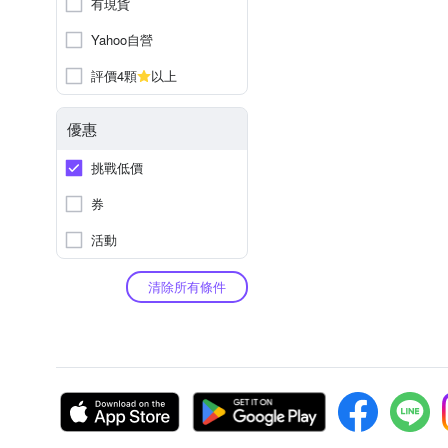
有現貨
Yahoo自營
評價4顆
以上
優惠
挑戰低價
券
活動
清除所有條件