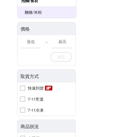
泡麵/食材
麵條/米粉
價格
-
確定
取貨方式
快速到貨
7-11常溫
7-11冷凍
商品狀況