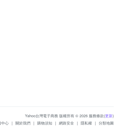
Yahoo台灣電子商務 版權所有 © 2026 服務條款(
更新
)
服中心
|
關於我們
|
購物須知
|
網路安全
|
隱私權
|
分類地圖