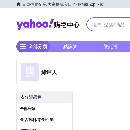
首頁
拍賣
企業/大宗採購入口
合作招商
App下載
Yahoo購物中心
全部分類
點換券
登記送
綠巨人
依分類篩選
全部分類
食品/飲料/零食/生鮮