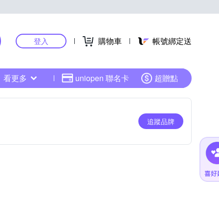
購物車
帳號綁定送
登入
看更多
uniopen 聯名卡
超贈點
追蹤品牌