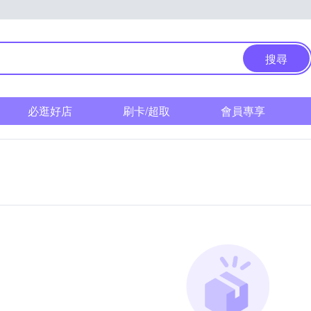
搜尋
必逛好店
刷卡/超取
會員專享