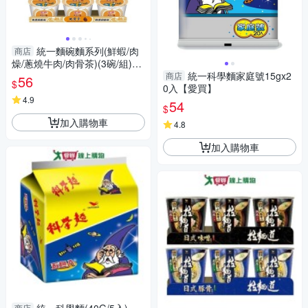
統一麵碗麵系列(鮮蝦/肉
商店
燥/蔥燒牛肉/肉骨茶)(3碗/組)
【愛買】
統一科學麵家庭號15gx2
商店
56
$
0入【愛買】
4.9
54
$
加入購物車
4.8
加入購物車
商店