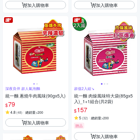
加入購物車
加入購物車
深夜良伴 超人氣泡麵
超值2入組↘︎
統一麵 蔥燒牛肉風味(90gx5入)
統一麵 肉燥風味特大袋(85gx5
入)_1+1組合(共2袋)
79
$
157
$
4.8
(
48
)
總銷量>200
5
(
32
)
總銷量>200
加入購物車
贈品
加入購物車