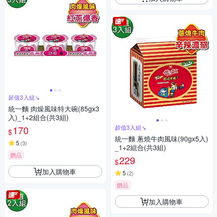
超值3入組↘︎
統一麵 肉燥風味特大碗(85gx3
入)_1+2組合(共3組)
170
超值3入組↘︎
$
統一麵 蔥燒牛肉風味(90gx5入)
5
(
3
)
_1+2組合(共3組)
贈品
229
$
加入購物車
5
(
2
)
贈品
加入購物車