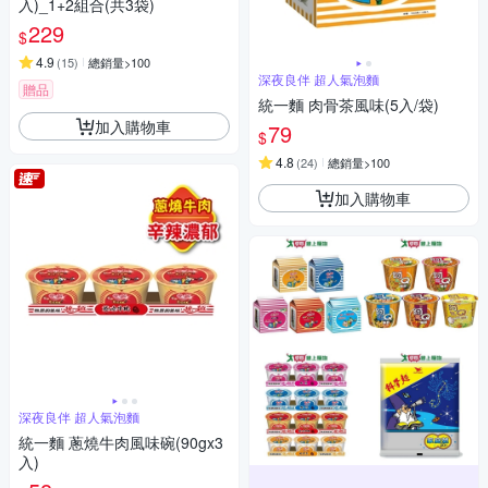
入)_1+2組合(共3袋)
229
$
4.9
(
15
)
總銷量>100
深夜良伴 超人氣泡麵
贈品
統一麵 肉骨茶風味(5入/袋)
加入購物車
79
$
4.8
(
24
)
總銷量>100
加入購物車
深夜良伴 超人氣泡麵
統一麵 蔥燒牛肉風味碗(90gx3
入)