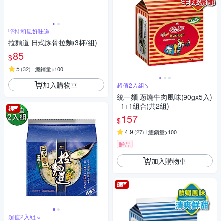
堅持和風好味道
拉麵道 日式豚骨拉麵(3杯/組)
85
$
5
(
32
)
總銷量>100
加入購物車
超值2入組↘︎
統一麵 蔥燒牛肉風味(90gx5入)
_1+1組合(共2組)
157
$
4.9
(
27
)
總銷量>100
贈品
加入購物車
超值2入組↘︎