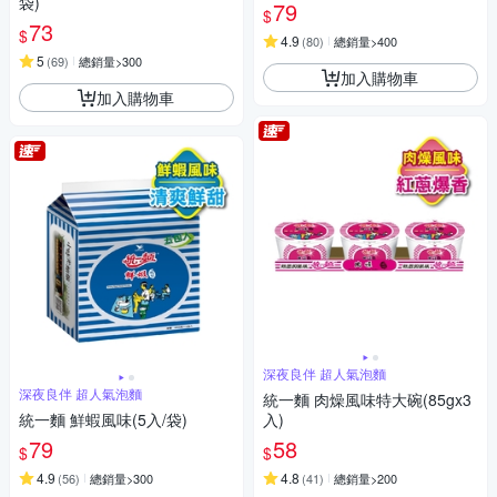
袋)
79
$
73
$
4.9
(
80
)
總銷量>400
5
(
69
)
總銷量>300
加入購物車
加入購物車
深夜良伴 超人氣泡麵
深夜良伴 超人氣泡麵
統一麵 肉燥風味特大碗(85gx3
統一麵 鮮蝦風味(5入/袋)
入)
79
58
$
$
4.9
4.8
(
56
)
總銷量>300
(
41
)
總銷量>200