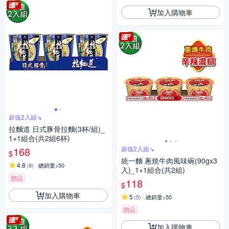
加入購物車
超值2入組↘︎
拉麵道 日式豚骨拉麵(3杯/組)_
1+1組合(共2組6杯)
168
超值2入組↘︎
$
統一麵 蔥燒牛肉風味碗(90gx3
4.8
(
8
)
總銷量>50
入)_1+1組合(共2組)
贈品
118
$
加入購物車
5
(
5
)
總銷量>50
贈品
加入購物車