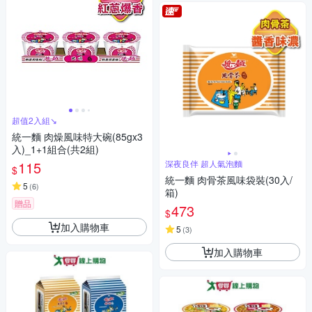
超值2入組↘︎
統一麵 肉燥風味特大碗(85gx3
入)_1+1組合(共2組)
115
深夜良伴 超人氣泡麵
$
統一麵 肉骨茶風味袋裝(30入/
5
(
6
)
箱)
贈品
473
$
加入購物車
5
(
3
)
加入購物車