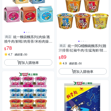
統一麵袋麵系列(肉燥/蔥
商店
燒牛肉/鮮蝦/肉骨茶/米粉肉燥)
(五入/袋)【愛買】
統一阿Q桶麵碗麵系列(雞
商店
78
$
汁排骨/紅椒牛肉/生猛海鮮/韓式
4.7
泡菜/蒜香珍肉)(3碗/組)【愛
總銷量>50
89
$
買】
加入購物車
4.9
總銷量>50
加入購物車