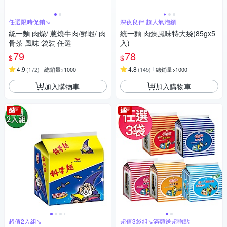
任選限時促銷↘︎
深夜良伴 超人氣泡麵
統一麵 肉燥/ 蔥燒牛肉/鮮蝦/ 肉
統一麵 肉燥風味特大袋(85gx5
骨茶 風味 袋裝 任選
入)
79
78
$
$
4.9
4.8
(
172
)
總銷量>1000
(
145
)
總銷量>1000
加入購物車
加入購物車
超值2入組↘︎
超值3袋組↘︎滿額送超贈點