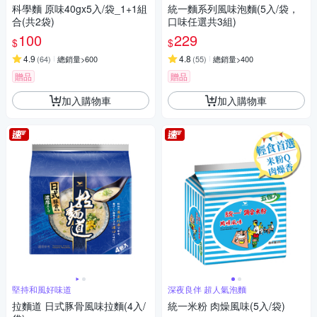
科學麵 原味40gx5入/袋_1+1組
統一麵系列風味泡麵(5入/袋，
合(共2袋)
口味任選共3組)
100
229
$
$
4.9
4.8
(
64
)
總銷量>600
(
55
)
總銷量>400
贈品
贈品
加入購物車
加入購物車
堅持和風好味道
深夜良伴 超人氣泡麵
拉麵道 日式豚骨風味拉麵(4入/
統一米粉 肉燥風味(5入/袋)