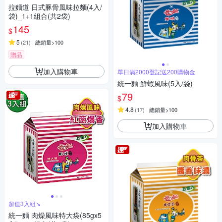
拉麵道 日式豚骨風味拉麵(4入/
袋)_1+1組合(共2袋)
145
$
5
(
21
)
總銷量>100
贈品
加入購物車
單日滿2000登記送200購物金
統一麵 鮮蝦風味(5入/袋)
79
$
4.8
(
17
)
總銷量>100
加入購物車
超值3入組↘︎
統一麵 肉燥風味特大袋(85gx5