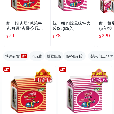
統一麵 肉燥/ 蔥燒牛
統一麵 肉燥風味特大
統一麵
肉/鮮蝦/ 肉骨茶 風味
袋(85gx5入)
(5入/
袋裝 任選
組)
79
78
229
$
$
$
快速到貨
有現貨
挑戰低價
價格低到高
製造/加工地