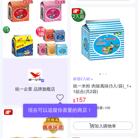
超值2入組↘︎
統一米粉 肉燥風味(5入/袋)_1+
統一企業 品牌旗艦店
1組合(共2袋)
157
$
4.9
(
29
)
總銷量>100
現在可以追蹤你喜愛的商店！
贈品
加入購物車