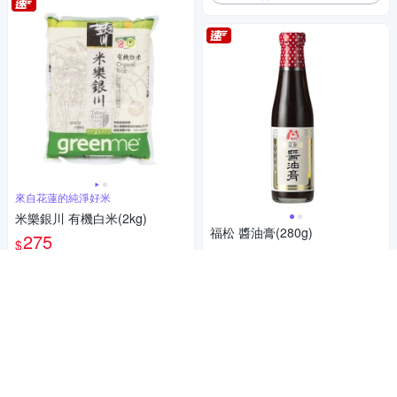
來自花蓮的純淨好米
米樂銀川 有機白米(2kg)
福松 醬油膏(280g)
275
$
35
$
5
(
38
)
總銷量>300
4.8
(
30
)
總銷量>300
活動
券
活動
券
加入購物車
加入購物車