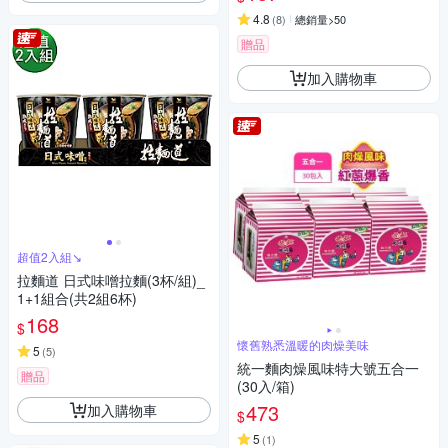
4.8
(
8
)
總銷量>50
贈品
加入購物車
超值2入組↘︎
拉麵道 日式味噌拉麵(3杯/組)_
1+1組合(共2組6杯)
168
$
懷舊熟悉溫暖的肉燥美味
5
(
5
)
統一麵肉燥風味特大號五合一
贈品
(30入/箱)
473
加入購物車
$
5
(
1
)