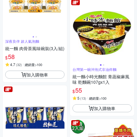
深夜良伴 超人氣泡麵
統一麵 肉骨茶風味碗裝(3入/組)
58
$
4.7
(
32
)
總銷量>100
台灣第一碗沖泡式非油炸麵
加入購物車
統一麵小時光麵館 青蔬椒麻風
味 乾麵碗107gx1入
55
$
5
(
13
)
總銷量>100
加入購物車