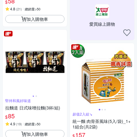
58
$
4.8
(
21
)
總銷量>50
加入購物車
愛買線上購物
堅持和風好味道
拉麵道 日式味噌拉麵(3杯/組)
85
超值2入組↘︎
$
統一麵 肉骨茶風味(5入/袋)_1+
4.9
(
19
)
總銷量>50
1組合(共2袋)
157
加入購物車
$