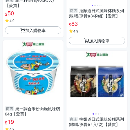
統一科學麵(40G/5入)
【愛買】
拉麵道日式風味杯麵系列
商店
50
$
(味噌/豚骨)(3杯/組)【愛買】
4.9
83
$
加入購物車
4.9
加入購物車
統一調合米粉肉燥風味碗
商店
64g【愛買】
拉麵道日式風味袋麵系列
商店
19
$
(味噌/豚骨)(4入/袋)【愛買】
4.9