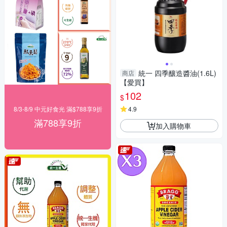
統一 四季釀造醬油(1.6L)
商店
【愛買】
102
$
8/3-8/9 中元好食光 滿$788享9折
4.9
滿788享9折
加入購物車