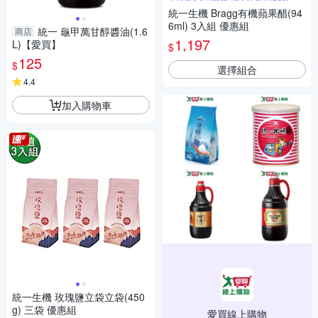
劑
統一生機 Bragg有機蘋果醋(94
6ml) 3入組 優惠組
統一 龜甲萬甘醇醬油(1.6
商店
1,197
L)【愛買】
$
125
$
選擇組合
4.4
加入購物車
統一生機 玫瑰鹽立袋立袋(450
g) 三袋 優惠組
愛買線上購物