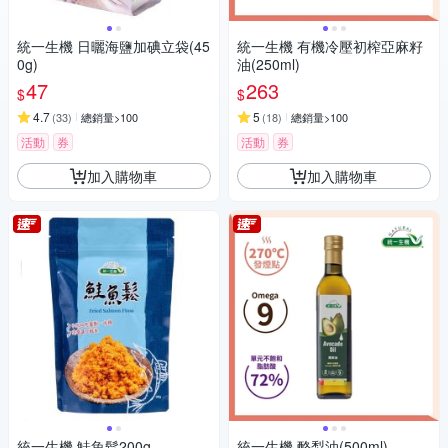
統一生機 日曬海鹽加碘立袋(45
統一生機 有機冷壓初榨亞麻籽
0g)
油(250ml)
47
263
$
$
4.7
5
(
33
)
總銷量>100
(
18
)
總銷量>100
活動
券
活動
券
加入購物車
加入購物車
統一生機 鮭魚鬆200g
統一生機 酪梨油(500ml)