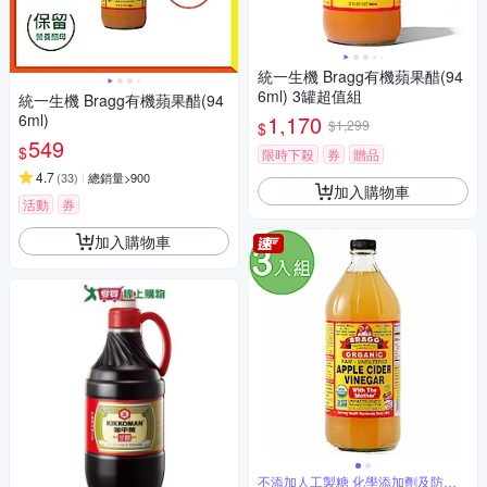
統一生機 Bragg有機蘋果醋(94
6ml) 3罐超值組
統一生機 Bragg有機蘋果醋(94
6ml)
1,170
$1,299
$
549
$
限時下殺
券
贈品
4.7
(
33
)
總銷量>900
加入購物車
活動
券
加入購物車
不添加人工製糖 化學添加劑及防腐