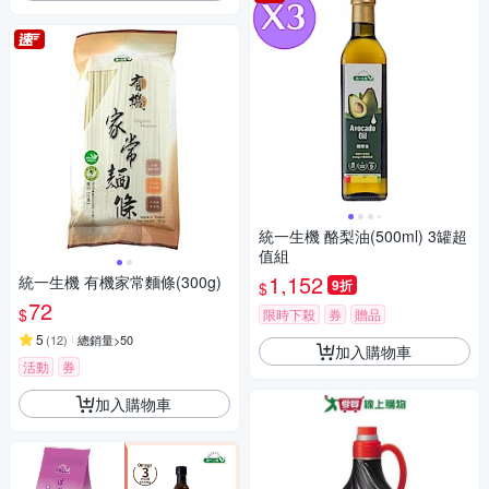
統一生機 酪梨油(500ml) 3罐超
值組
1,152
統一生機 有機家常麵條(300g)
9折
$
72
$
限時下殺
券
贈品
5
(
12
)
總銷量>50
加入購物車
活動
券
加入購物車