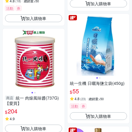
4.8
(
18
)
總銷量>50
加入購物車
活動
券
加入購物車
統一生機 日曬海鹽立袋(450g)
55
$
統一 肉燥風味醬(737G)
商店
4.8
(
23
)
總銷量>50
【愛買】
活動
券
204
$
加入購物車
4.9
加入購物車