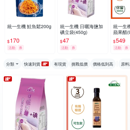
統一生機 鮭魚鬆200g
統一生機 日曬海鹽加
統一生機
碘立袋(450g)
蘋果醋(9
170
47
549
$
$
$
活動
券
活動
券
活動
券
分類
快速到貨
有現貨
挑戰低價
價格低到高
原料