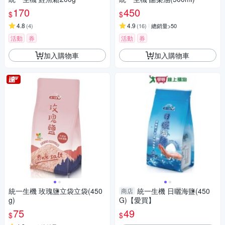
170
450
$
$
4.8
4.9
(
4
)
(
16
)
總銷量>50
活動
券
活動
券
加入購物車
加入購物車
統一生機 玫瑰鹽立袋立袋(450
統一生機 日曬海鹽(450
商店
g)
G)【愛買】
75
49
$
$