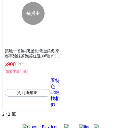
補貨中
築地一番鮮-榮屋北海道鮮奶/京
都宇治抹茶泡芙任選30顆(195g/
包/10顆裝)
900
$999
$
限時下殺
券
看特
色
比較
貨到通知我
找相
似
2 / 2 筆