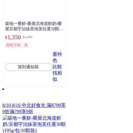
築地一番鮮-榮屋北海道鮮奶/榮
屋京都宇治抹茶泡芙任選50顆(1
0顆/包)
1,350
$1,499
$
限時下殺
券
看特
色
比較
貨到通知我
找相
似
8/10-8/16 中元好食光 滿$799享
9折
滿799享9折