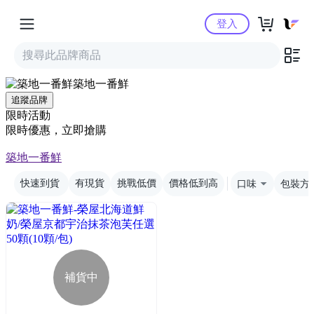
Yahoo購物中心
登入
築地一番鮮
追蹤品牌
限時活動
限時優惠，立即搶購
築地一番鮮
快速到貨
有現貨
挑戰低價
價格低到高
口味
包裝方
補貨中