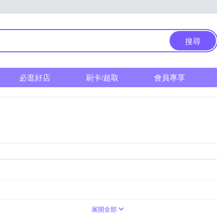
搜尋
必逛好店
刷卡/超取
會員專享
展開全部