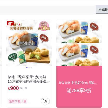
推薦排
補貨中
築地一番鮮-榮屋北海道鮮
奶/京都宇治抹茶泡芙任選30
8/3-8/9 中元好食光 滿$788享9折
顆(195g/包/10顆裝)
900
$999
$
滿788享9折
限時下殺
券