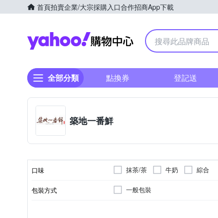
首頁
拍賣
企業/大宗採購入口
合作招商
App下載
Yahoo購物中心
全部分類
點換券
登記送
築地一番鮮
抹茶/茶
牛奶
綜合
口味
一般包裝
包裝方式
製造廠商或國內負責廠商
日本愛知縣
日本愛知縣
泡芙
08-7518108
原料原產地
製造/加工地
類型
電話號碼