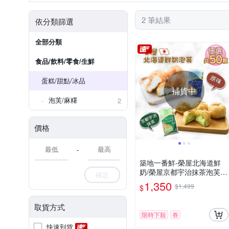
2 筆結果
依分類篩選
全部分類
食品/飲料/零食/生鮮
蛋糕/甜點/冰品
補貨中
泡芙/麻糬
2
價格
-
築地一番鮮-榮屋北海道鮮
奶/榮屋京都宇治抹茶泡芙任
確定
選50顆(10顆/包)
1,350
$1,499
$
取貨方式
限時下殺
券
快速到貨