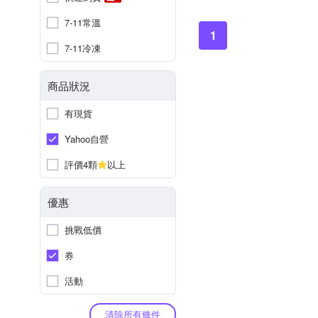
7-11常溫
1
7-11冷凍
商品狀況
有現貨
Yahoo自營
評價4顆
以上
優惠
挑戰低價
券
活動
清除所有條件