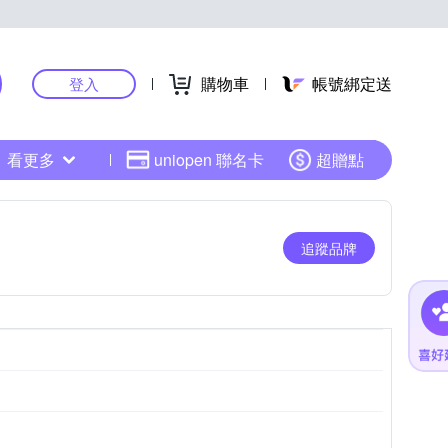
購物車
帳號綁定送
登入
看更多
uniopen 聯名卡
超贈點
追蹤品牌