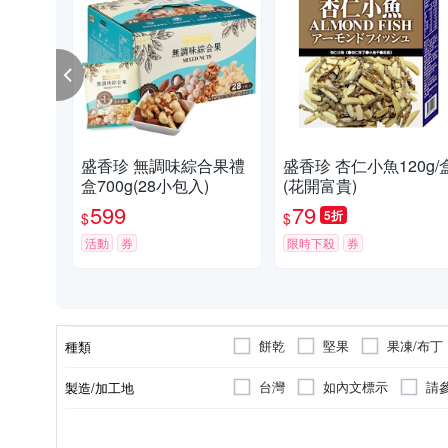
盛香珍 無調味綜合果禮
盛香珍 杏仁小魚120g/
盒700g(28小包入)
(花開富貴)
599
79
5折
$
$
活動
券
限時下殺
券
餅乾
堅果
果凍/布丁
種類
腰果
開心果
豌豆酥/
台灣
如內文標示
請
製造/加工地
不含肉品成分
奶蛋素
一般包裝
全素
罐裝
台灣
葷
禮盒
原料原產地
葷/素
包裝方式