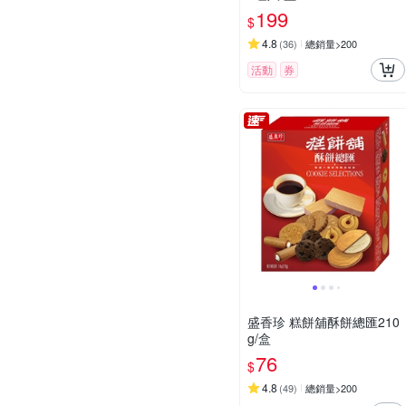
199
$
4.8
(
36
)
總銷量>200
活動
券
盛香珍 糕餅舖酥餅總匯210
g/盒
76
$
4.8
(
49
)
總銷量>200