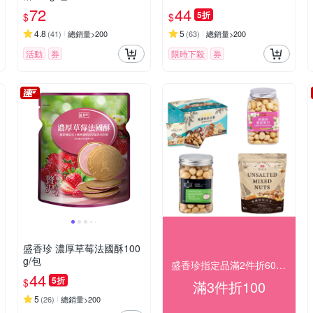
72
44
5折
$
$
4.8
5
(
41
)
總銷量>200
(
63
)
總銷量>200
活動
券
限時下殺
券
盛香珍 濃厚草莓法國酥100
g/包
盛香珍指定品滿2件折60滿3件折100
44
5折
$
滿3件折100
5
(
26
)
總銷量>200