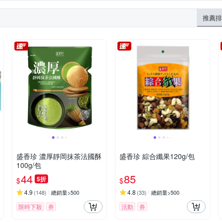
5.8公克/脂肪44.9公克/飽和脂肪6.4公克/反式脂肪0公克/碳水化合物22.7公克/糖
推薦排
盛香珍 濃厚靜岡抹茶法國酥
盛香珍 綜合纖果120g/包
100g/包
44
85
5折
$
$
4.9
4.8
(
148
)
總銷量>500
(
33
)
總銷量>500
限時下殺
券
活動
券