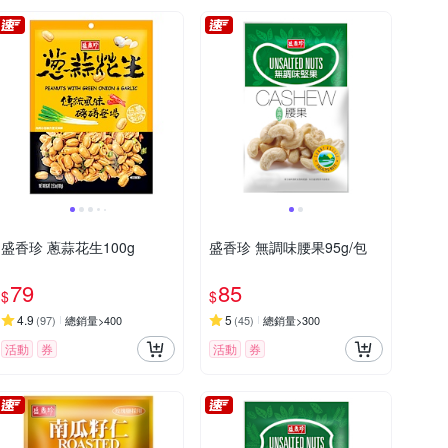
盛香珍 蔥蒜花生100g
盛香珍 無調味腰果95g/包
79
85
$
$
4.9
5
(
97
)
總銷量>400
(
45
)
總銷量>300
活動
券
活動
券