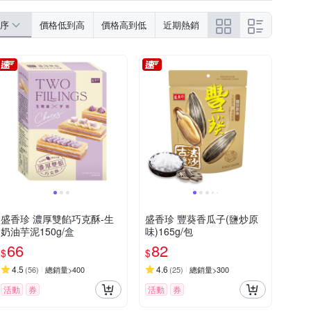
6.1公克/鈉935毫克
不含肉品
序
價格低到高
價格高到低
近期熱銷
盛香珍 濃厚雙餡巧克酥-生
盛香珍 豐葵香瓜子(鹽炒原
奶油芋泥150g/盒
味)165g/包
66
82
$
$
4.5
4.6
(
56
)
總銷量>400
(
25
)
總銷量>300
活動
券
活動
券