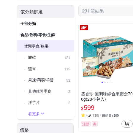
每100公克-熱量598大卡/蛋白質2
291 筆結果
依分類篩選
台灣、加拿大(蔓越莓、藍莓)
全部分類
食品/飲料/零食/生鮮
休閒零食/糖果
餅乾
121
堅果
112
果凍/蒟蒻/羊羹
52
其他休閒零食
3
盛香珍 無調味綜合果禮盒70
0g(28小包入)
洋芋片
2
599
$
看更多
4.9
(
130
)
總銷量>800
活動
券
價格