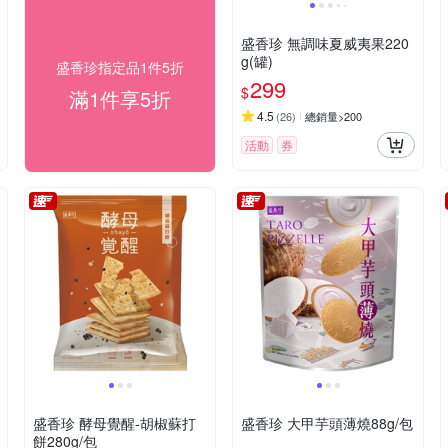
盛香珍 無調味夏威夷果220
g(罐)
盛香珍指定品1件5折
299
$
滿1件享5折
4.5
(
26
)
總銷量>200
活動
券
盛香珍 酵母覺醒-胡椒蘇打
盛香珍 大甲芋頭薄燒88g/包
餅280g/包