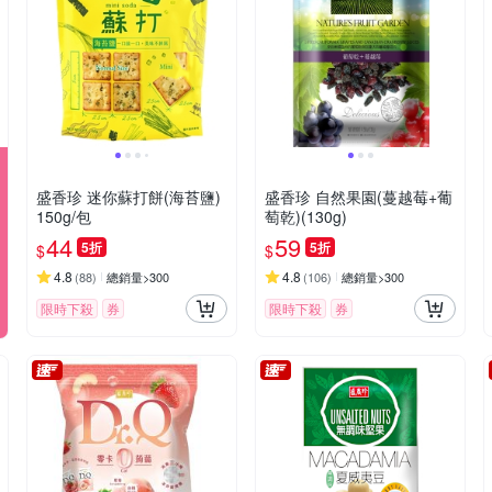
盛香珍 迷你蘇打餅(海苔鹽)
盛香珍 自然果園(蔓越莓+葡
150g/包
萄乾)(130g)
44
59
5折
5折
$
$
4.8
4.8
(
88
)
總銷量>300
(
106
)
總銷量>300
限時下殺
券
限時下殺
券