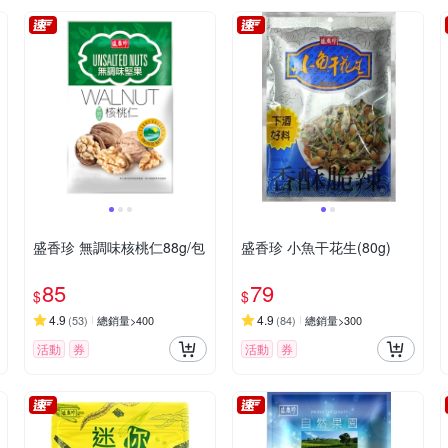
盛香珍 無調味核桃仁88g/包
盛香珍 小魚干花生(80g)
85
79
$
$
4.9
4.9
(
53
)
總銷量>400
(
84
)
總銷量>300
活動
券
活動
券