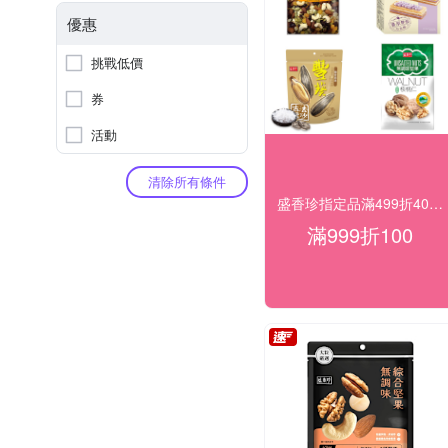
優惠
挑戰低價
券
活動
清除所有條件
盛香珍指定品滿499折40滿999折100
滿999折100