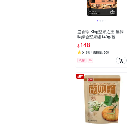
盛香珍 King堅果之王-無調
味綜合堅果罐140g/包
148
$
5
(
29
)
總銷量>300
活動
券