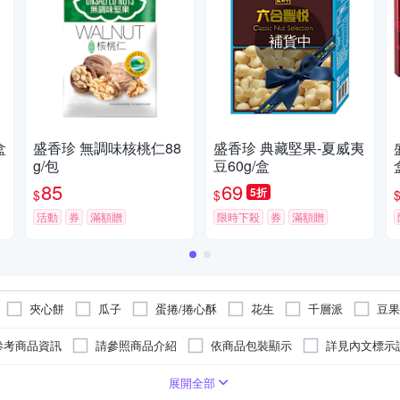
補貨中
盒
盛香珍 無調味核桃仁88
盛香珍 典藏堅果-夏威夷
g/包
豆60g/盒
85
69
5折
$
$
活動
券
滿額贈
限時下殺
券
滿額贈
夾心餅
瓜子
蛋捲/捲心酥
花生
千層派
豆果
可樂果
胡桃
肉乾/肉紙
蒟蒻乾/豆乾
參考商品資訊
請參照商品介紹
依商品包裝顯示
詳見內文標示
如內文標示
請參考商品資訊
展開全部