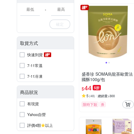
-
確定
取貨方式
快速到貨
7-11常溫
盛香珍 SOMA烏龍茶歐蕾法
7-11冷凍
國酥100g/包
44
5折
$
商品狀況
5
(
48
)
總銷量>300
有現貨
限時下殺
券
Yahoo自營
評價4顆
以上