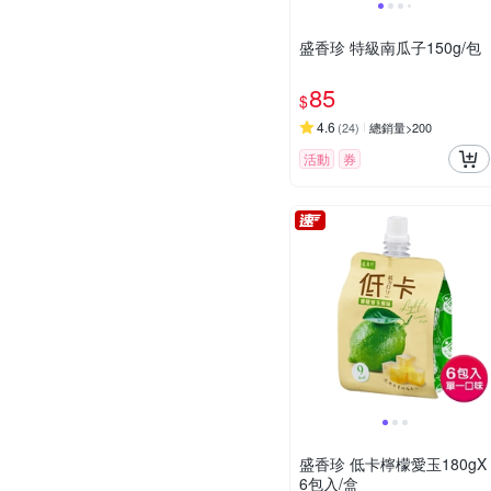
盛香珍 特級南瓜子150g/包
85
$
4.6
(
24
)
總銷量>200
活動
券
盛香珍 低卡檸檬愛玉180gX
6包入/盒