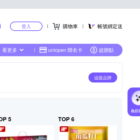
購物車
帳號綁定送
登入
看更多
uniopen 聯名卡
超贈點
追蹤品牌
OP 5
TOP 6
TOP