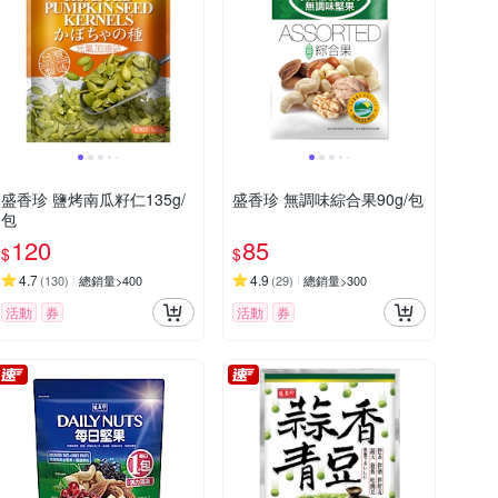
盛香珍 鹽烤南瓜籽仁135g/
盛香珍 無調味綜合果90g/包
包
120
85
$
$
4.7
4.9
(
130
)
總銷量>400
(
29
)
總銷量>300
活動
券
活動
券