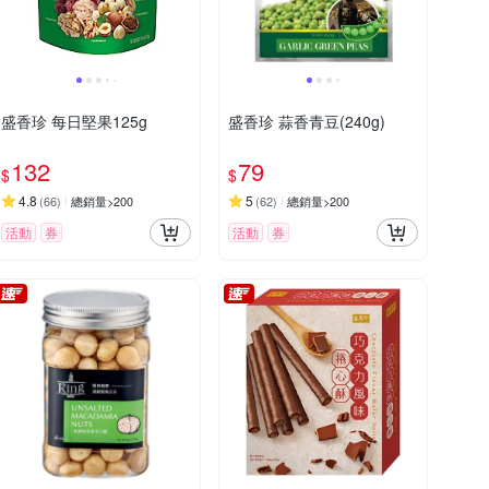
盛香珍 每日堅果125g
盛香珍 蒜香青豆(240g)
132
79
$
$
4.8
5
(
66
)
總銷量>200
(
62
)
總銷量>200
活動
券
活動
券