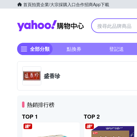
首頁
拍賣
企業/大宗採購入口
合作招商
App下載
Yahoo購物中心
全部分類
點換券
登記送
盛香珍
熱銷排行榜
TOP 1
TOP 2