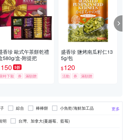
盛香珍 歐式午茶餅乾禮
盛香珍 鹽烤南瓜籽仁13
盛香
盒580g/盒-附提把
5g/包
酥10
150
120
4
5折
$
$
$
限時下殺
券
滿額贈
活動
券
滿額贈
限時
子
綜合
棒棒餅
小魚乾/海鮮加工品
更多
說明
台灣、加拿大(蔓越莓、藍莓)
更多