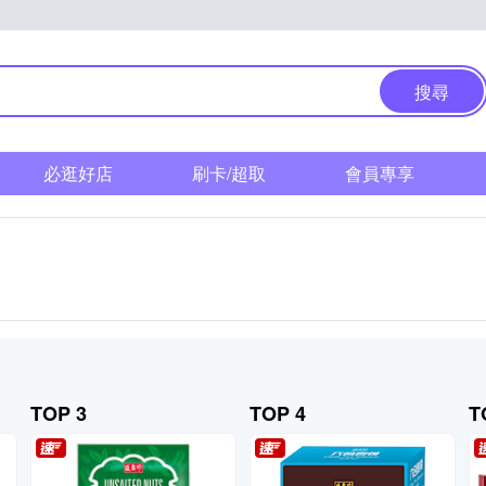
搜尋
必逛好店
刷卡/超取
會員專享
TOP 3
TOP 4
T