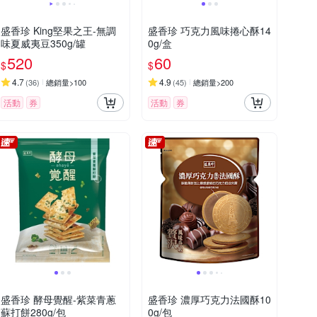
盛香珍 King堅果之王-無調
盛香珍 巧克力風味捲心酥14
味夏威夷豆350g/罐
0g/盒
520
60
$
$
4.7
4.9
(
36
)
總銷量>100
(
45
)
總銷量>200
活動
券
活動
券
盛香珍 酵母覺醒-紫菜青蔥
盛香珍 濃厚巧克力法國酥10
蘇打餅280g/包
0g/包