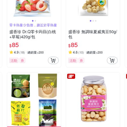
零卡熱量少負擔，趨近於零熱量
盛香珍 Dr.Q零卡蒟蒻(白桃
盛香珍 無調味夏威夷豆50g/
+草莓)420g/包
包
85
85
$
$
4.9
4.6
(
18
)
總銷量>200
(
10
)
總銷量>200
活動
券
活動
券