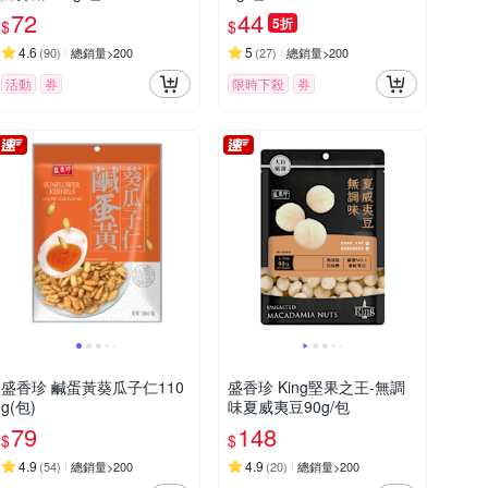
72
44
5折
$
$
4.6
5
(
90
)
總銷量>200
(
27
)
總銷量>200
活動
券
限時下殺
券
盛香珍 鹹蛋黃葵瓜子仁110
盛香珍 King堅果之王-無調
g(包)
味夏威夷豆90g/包
79
148
$
$
4.9
4.9
(
54
)
總銷量>200
(
20
)
總銷量>200