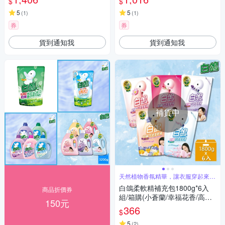
$
$
5
5
(
1
)
(
1
)
券
券
貨到通知我
貨到通知我
補貨中
天然植物香氛精華，讓衣服穿起來好
柔軟
白鴿柔軟精補充包1800g*6入
商品折價券
組/箱購(小蒼蘭/幸福花香/高雅
150元
玫瑰/富士櫻/薰衣草 5款任選)
366
$
5
(
2
)