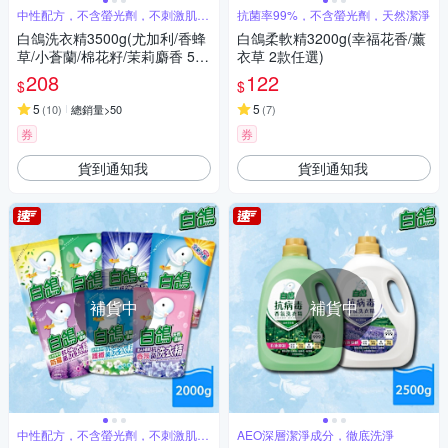
中性配方，不含螢光劑，不刺激肌膚
抗菌率99%，不含螢光劑，天然潔淨
好安心
白鴿洗衣精3500g(尤加利/香蜂
白鴿柔軟精3200g(幸福花香/薰
草/小蒼蘭/棉花籽/茉莉麝香 5款
衣草 2款任選)
任選)
208
122
$
$
5
5
(
10
)
總銷量>50
(
7
)
券
券
貨到通知我
貨到通知我
補貨中
補貨中
中性配方，不含螢光劑，不刺激肌膚
AEO深層潔淨成分，徹底洗淨
好安心