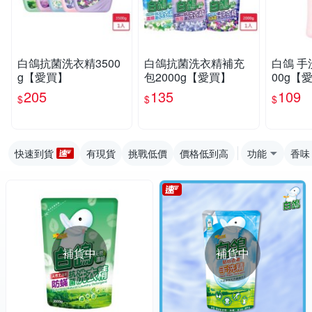
白鴿抗菌洗衣精3500
白鴿抗菌洗衣精補充
白鴿 手
g【愛買】
包2000g【愛買】
00g【
205
135
109
$
$
$
快速到貨
有現貨
挑戰低價
價格低到高
功能
香味
補貨中
補貨中