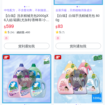
中性配方，不含螢光劑，不刺激肌膚
全新升級，天然植物消臭成分
好安心
【白鴿】洗衣精補充包2000gX
【白鴿】白鴿手洗精補充包 80
6入組/箱購(尤加利/香蜂草/小蒼
0g
蘭/棉花籽/抗臭/柔順/麝香 7款
599
83
$
$
任選)
5
5
(
34
)
總銷量>400
(
7
)
券
券
貨到通知我
貨到通知我
補貨中
補貨中