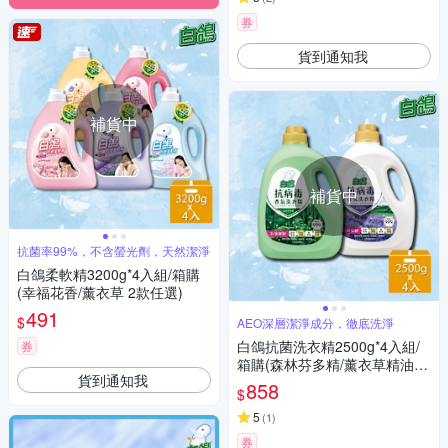
券
貨到通知我
補貨中
補貨中
抗菌率99%，不含螢光劑，天然潔淨
白鴿柔軟精3200g*4入組/箱購
(幸福花香/薰衣草 2款任選)
491
$
AEO深層潔淨成分，徹底洗淨
白鴿抗菌洗衣精2500g*4入組/
券
箱購(森林芬多精/薰衣草精油 2
貨到通知我
款任選)
858
$
5
(
1
)
券