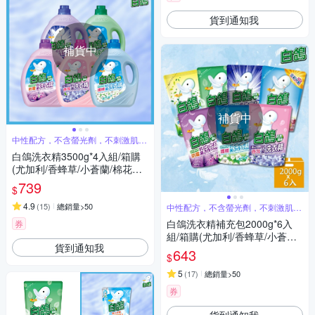
貨到通知我
補貨中
補貨中
中性配方，不含螢光劑，不刺激肌膚
好安心
白鴿洗衣精3500g*4入組/箱購
(尤加利/香蜂草/小蒼蘭/棉花籽/
茉莉麝香 5款任選)
739
$
4.9
(
15
)
總銷量>50
中性配方，不含螢光劑，不刺激肌膚
好安心
白鴿洗衣精補充包2000g*6入
券
組/箱購(尤加利/香蜂草/小蒼蘭/
貨到通知我
棉花籽/抗臭/柔順/麝香 7款任
643
$
選)
5
(
17
)
總銷量>50
券
貨到通知我