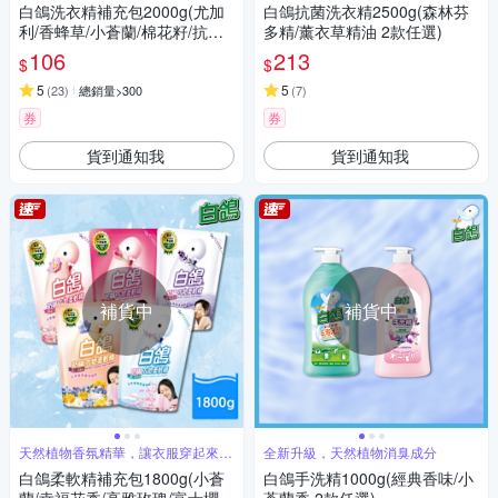
白鴿洗衣精補充包2000g(尤加
白鴿抗菌洗衣精2500g(森林芬
利/香蜂草/小蒼蘭/棉花籽/抗臭/
多精/薰衣草精油 2款任選)
柔順/麝香 7款任選)
106
213
$
$
5
5
(
23
)
總銷量>300
(
7
)
券
券
貨到通知我
貨到通知我
補貨中
補貨中
天然植物香氛精華，讓衣服穿起來好
全新升級，天然植物消臭成分
柔軟
白鴿柔軟精補充包1800g(小蒼
白鴿手洗精1000g(經典香味/小