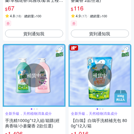
蘭/幸福花香/高雅玫瑰/富士櫻/
蒼蘭香 2款任選)
薰衣草 5款任選)
67
116
$
$
4.8
4.9
(
18
)
總銷量>100
(
17
)
總銷量>100
券
券
貨到通知我
貨到通知我
補貨中
補貨中
全新升級，天然植物消臭成分
全新升級，天然植物消臭成分
手洗精1000g*12入組/箱購(經
【白鴿】白鴿手洗精補充包 80
典香味/小蒼蘭香 2款任選)
0g*12入/箱
1,406
1,016