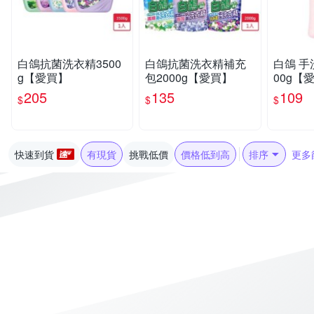
白鴿抗菌洗衣精3500
白鴿抗菌洗衣精補充
白鴿 手
g【愛買】
包2000g【愛買】
00g【
205
135
109
$
$
$
快速到貨
有現貨
挑戰低價
價格低到高
排序
更多