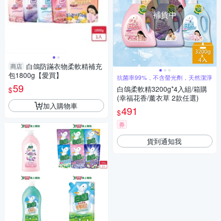
補貨中
白鴿防蹣衣物柔軟精補充
商店
包1800g【愛買】
抗菌率99%，不含螢光劑，天然潔淨
59
白鴿柔軟精3200g*4入組/箱購
$
(幸福花香/薰衣草 2款任選)
加入購物車
491
$
券
貨到通知我