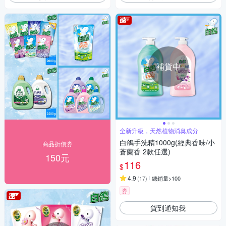
補貨中
全新升級，天然植物消臭成分
白鴿手洗精1000g(經典香味/小
商品折價券
蒼蘭香 2款任選)
150元
116
$
4.9
(
17
)
總銷量>100
券
貨到通知我