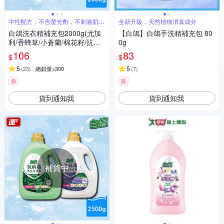
中性配方，不含螢光劑，不刺激肌膚
全新升級，天然植物消臭成分
好安心
白鴿洗衣精補充包2000g(尤加
【白鴿】白鴿手洗精補充包 80
利/香蜂草/小蒼蘭/棉花籽/抗臭/
0g
柔順/麝香 7款任選)
106
83
$
$
5
5
(
23
)
總銷量>300
(
7
)
券
券
貨到通知我
貨到通知我
補貨中