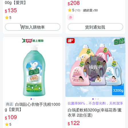
任選)
208
00g【愛買】
$
135
5
(
10
)
總銷量>50
$
券
5
加入購物車
貨到通知我
補貨中
抗菌率99%，不含螢光劑，天然潔淨
白鴿貼心衣物手洗精1000
商店
g【愛買】
白鴿柔軟精3200g(幸福花香/薰
衣草 2款任選)
109
$
122
$
5