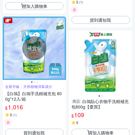
5
(
7
)
加入購物車
券
貨到通知我
補貨中
全新升級，天然植物消臭成分
【白鴿】白鴿手洗精補充包 80
0g*12入/箱
白鴿貼心衣物手洗精補充
商店
1,016
包800g【愛買】
$
109
5
(
1
)
$
券
5
貨到通知我
加入購物車