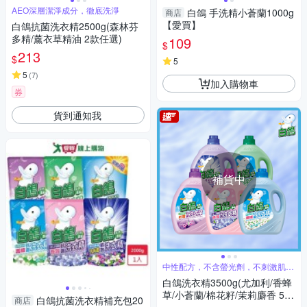
AEO深層潔淨成分，徹底洗淨
白鴿 手洗精小蒼蘭1000g
商店
【愛買】
白鴿抗菌洗衣精2500g(森林芬
多精/薰衣草精油 2款任選)
109
$
213
$
5
5
(
7
)
加入購物車
券
貨到通知我
補貨中
中性配方，不含螢光劑，不刺激肌膚
好安心
白鴿洗衣精3500g(尤加利/香蜂
草/小蒼蘭/棉花籽/茉莉麝香 5款
白鴿抗菌洗衣精補充包20
商店