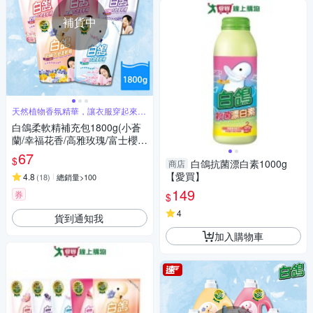
補貨中
天然植物香氛精華，讓衣服穿起來好
柔軟
白鴿柔軟精補充包1800g(小蒼
蘭/幸福花香/高雅玫瑰/富士櫻/
薰衣草 5款任選)
67
$
白鴿抗菌漂白素1000g
商店
【愛買】
4.8
(
18
)
總銷量>100
149
券
$
4
貨到通知我
加入購物車