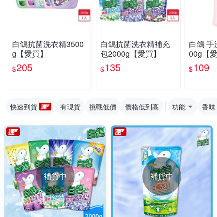
白鴿抗菌洗衣精3500
白鴿抗菌洗衣精補充
白鴿 手
g【愛買】
包2000g【愛買】
00g【
205
135
109
$
$
$
快速到貨
有現貨
挑戰低價
價格低到高
功能
香味
補貨中
補貨中