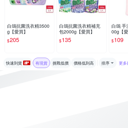
白鴿抗菌洗衣精3500
白鴿抗菌洗衣精補充
白鴿 手
g【愛買】
包2000g【愛買】
00g【
205
135
109
$
$
$
快速到貨
有現貨
挑戰低價
價格低到高
排序
更多