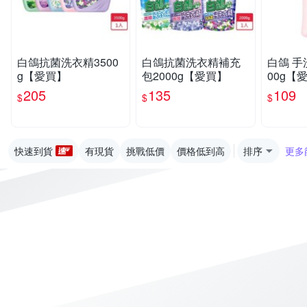
白鴿抗菌洗衣精3500
白鴿抗菌洗衣精補充
白鴿 手
g【愛買】
包2000g【愛買】
00g【
205
135
109
$
$
$
快速到貨
有現貨
挑戰低價
價格低到高
排序
更多