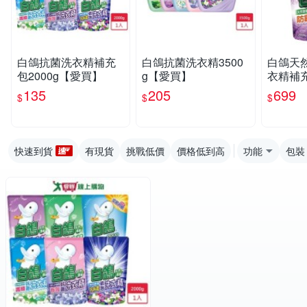
白鴿抗菌洗衣精補充
白鴿抗菌洗衣精3500
白鴿天
包2000g【愛買】
g【愛買】
衣精補
霉2000
135
205
699
$
$
$
買】
快速到貨
有現貨
挑戰低價
價格低到高
功能
包裝